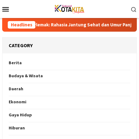
Skip
Mobile
to
Menu
content
 Berlemak: Rahasia Jantung Sehat dan Umur Panjang
Headlines
Dra
CATEGORY
Berita
Budaya & Wisata
Daerah
Ekonomi
Gaya Hidup
Hiburan