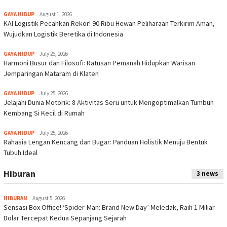
GAYA HIDUP
August 1, 2026
KAI Logistik Pecahkan Rekor! 90 Ribu Hewan Peliharaan Terkirim Aman,
Wujudkan Logistik Beretika di Indonesia
GAYA HIDUP
July 26, 2026
Harmoni Busur dan Filosofi: Ratusan Pemanah Hidupkan Warisan
Jemparingan Mataram di Klaten
GAYA HIDUP
July 25, 2026
Jelajahi Dunia Motorik: 8 Aktivitas Seru untuk Mengoptimalkan Tumbuh
Kembang Si Kecil di Rumah
GAYA HIDUP
July 25, 2026
Rahasia Lengan Kencang dan Bugar: Panduan Holistik Menuju Bentuk
Tubuh Ideal
Hiburan
3 news
HIBURAN
August 5, 2026
Sensasi Box Office! ‘Spider-Man: Brand New Day’ Meledak, Raih 1 Miliar
Dolar Tercepat Kedua Sepanjang Sejarah