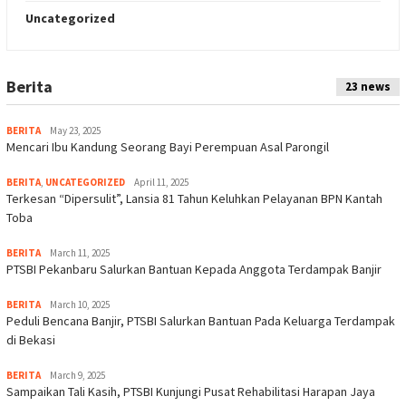
Uncategorized
Berita
Indeks
23 news
BERITA
May 23, 2025
Mencari Ibu Kandung Seorang Bayi Perempuan Asal Parongil
BERITA
,
UNCATEGORIZED
April 11, 2025
Terkesan “Dipersulit”, Lansia 81 Tahun Keluhkan Pelayanan BPN Kantah
Toba
BERITA
March 11, 2025
PTSBI Pekanbaru Salurkan Bantuan Kepada Anggota Terdampak Banjir
BERITA
March 10, 2025
Peduli Bencana Banjir, PTSBI Salurkan Bantuan Pada Keluarga Terdampak
di Bekasi
BERITA
March 9, 2025
Sampaikan Tali Kasih, PTSBI Kunjungi Pusat Rehabilitasi Harapan Jaya