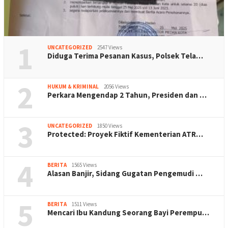
1
UNCATEGORIZED
2547 Views
Diduga Terima Pesanan Kasus, Polsek Tela…
2
HUKUM & KRIMINAL
2056 Views
Perkara Mengendap 2 Tahun, Presiden dan …
3
UNCATEGORIZED
1850 Views
Protected: Proyek Fiktif Kementerian ATR…
4
BERITA
1565 Views
Alasan Banjir, Sidang Gugatan Pengemudi …
5
BERITA
1511 Views
Mencari Ibu Kandung Seorang Bayi Perempu…