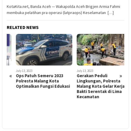
KotaKita.net, Banda Aceh — Wakapolda Aceh Brigjen Armia Fahmi
membuka pelatihan pra operasi (latpraops) Keselamatan […]
RELATED NEWS
July 13, 2023
July 13, 2023
«
»
Ops Patuh Semeru 2023
Gerakan Peduli
Polresta Malang Kota
Lingkungan, Polresta
Optimalkan Fungsi Edukasi
Malang Kota Gelar Kerja
Bakti Serentak di Lima
J
Kecamatan
D
3
L
B