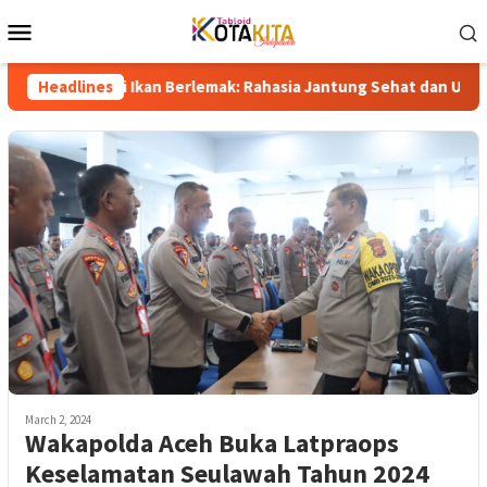
Skip
Mobile
to
Menu
content
nyi Ikan Berlemak: Rahasia Jantung Sehat dan Umur Panjang
Headlines
March 2, 2024
Wakapolda Aceh Buka Latpraops
Keselamatan Seulawah Tahun 2024