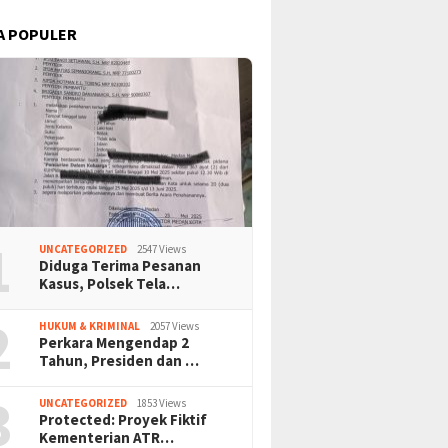
A POPULER
1
UNCATEGORIZED
2547 Views
Diduga Terima Pesanan
Kasus, Polsek Tela…
2
HUKUM & KRIMINAL
2057 Views
Perkara Mengendap 2
Tahun, Presiden dan …
3
UNCATEGORIZED
1853 Views
Protected: Proyek Fiktif
Kementerian ATR…