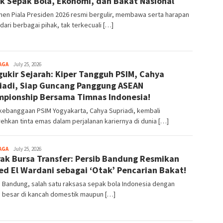
k Sepak Bola, Ekonomi, dan Bakat Nasional
en Piala Presiden 2026 resmi bergulir, membawa serta harapan
dari berbagai pihak, tak terkecuali […]
AGA
July 25, 2026
ukir Sejarah: Kiper Tangguh PSIM, Cahya
iadi, Siap Guncang Panggung ASEAN
pionship Bersama Timnas Indonesia!
kebanggaan PSIM Yogyakarta, Cahya Supriadi, kembali
hkan tinta emas dalam perjalanan kariernya di dunia […]
AGA
July 25, 2026
ak Bursa Transfer: Persib Bandung Resmikan
d El Wardani sebagai ‘Otak’ Pencarian Bakat!
 Bandung, salah satu raksasa sepak bola Indonesia dengan
i besar di kancah domestik maupun […]