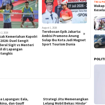
TNI & PO
August 1, 202
Wakapo
Sinergi 
Kesel
Kibarkan
Taekwon
Menuju 
2026
 1, 2026
bosan Epik Jakarta:
»
isi Pramono Anung
p Ibu Kota Jadi Magnet
rt Tourism Dunia
August 1, 2026
Gelora Asia 2026:
Kontingen Indonesia Siap
POLIT
Ukir Sejarah di Aichi-
Nagoya dengan 35 Cabor
Pilihan
tegi Jitu Memenangkan
Mendorong Pilar Ekonomi:
Guber
ng Mobil Bekas: Hindari
Strategi Inovatif Pertamina
Silat,