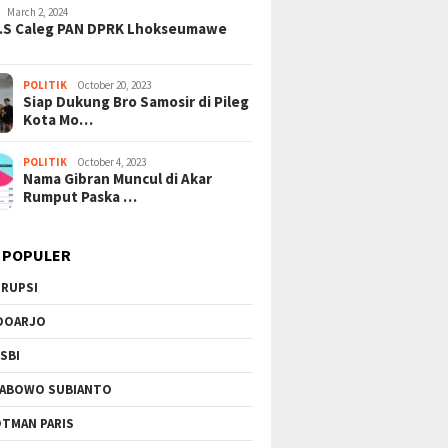
er dan Persatuan
Sehat dan Umur Panjang
Merajale
March 2, 2024
H.S Caleg PAN DPRK Lhokseumawe
a
WTA 100
POLITIK
October 20, 2023
Siap Dukung Bro Samosir di Pileg
Kota Mo…
POLITIK
October 4, 2023
Nama Gibran Muncul di Akar
Rumput Paska …
 POPULER
RUPSI
DOARJO
SBI
ABOWO SUBIANTO
TMAN PARIS