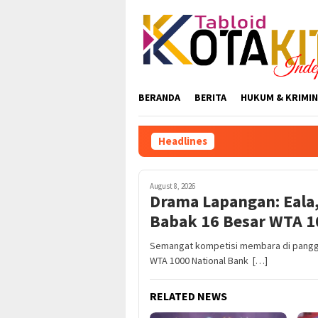
Skip
to
content
BERANDA
BERITA
HUKUM & KRIMIN
Headlines
August 8, 2026
Drama Lapangan: Eala,
Babak 16 Besar WTA 1
Semangat kompetisi membara di panggun
WTA 1000 National Bank […]
RELATED NEWS