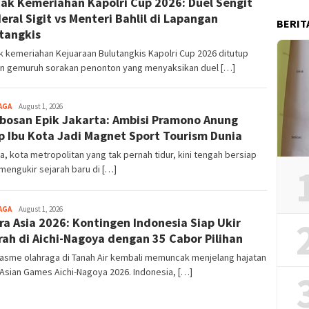
ak Kemeriahan Kapolri Cup 2026: Duel Sengit
eral Sigit vs Menteri Bahlil di Lapangan
BERIT
tangkis
 kemeriahan Kejuaraan Bulutangkis Kapolri Cup 2026 ditutup
n gemuruh sorakan penonton yang menyaksikan duel […]
AGA
August 1, 2026
bosan Epik Jakarta: Ambisi Pramono Anung
p Ibu Kota Jadi Magnet Sport Tourism Dunia
a, kota metropolitan yang tak pernah tidur, kini tengah bersiap
mengukir sejarah baru di […]
AGA
August 1, 2026
ra Asia 2026: Kontingen Indonesia Siap Ukir
rah di Aichi-Nagoya dengan 35 Cabor Pilihan
asme olahraga di Tanah Air kembali memuncak menjelang hajatan
Asian Games Aichi-Nagoya 2026. Indonesia, […]