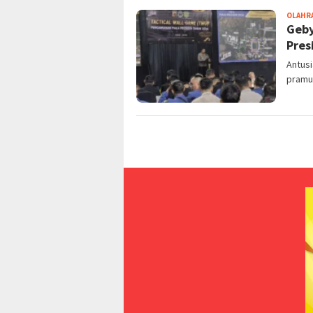
OLAHR
Geby
Pres
Antus
pramus