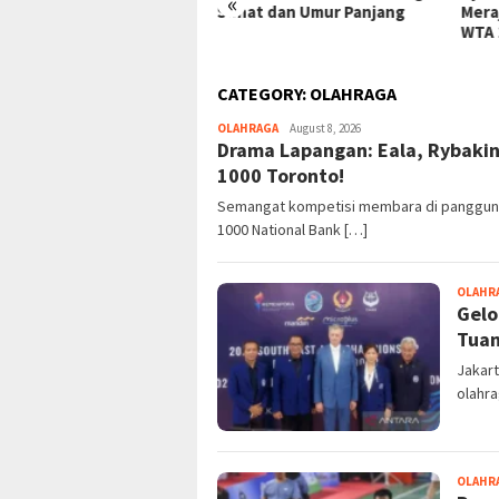
«
at dan Umur Panjang
Merajalela di Babak 16 Besar
Keru
WTA 1000 Toronto!
Maks
CATEGORY:
OLAHRAGA
OLAHRAGA
August 8, 2026
Drama Lapangan: Eala, Rybakin
1000 Toronto!
Semangat kompetisi membara di panggung 
1000 National Bank […]
OLAHR
Gelo
Tuan
Jakart
olahra
OLAHR