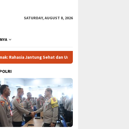
SATURDAY, AUGUST 8, 2026
NNYA
ntung Sehat dan Umur Panjang
Drama Lapangan: Eala, Ryb
 POLRI