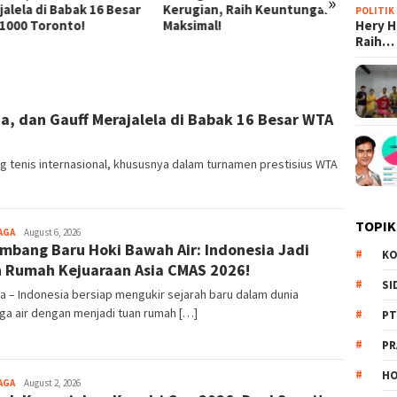
»
gian, Raih Keuntungan
dalam Pemberdayaan UMKM
Karakt
POLITIK
Hery 
imal!
Bangs
Raih…
a, dan Gauff Merajalela di Babak 16 Besar WTA
tenis internasional, khususnya dalam turnamen prestisius WTA
TOPIK
AGA
August 6, 2026
mbang Baru Hoki Bawah Air: Indonesia Jadi
KO
 Rumah Kejuaraan Asia CMAS 2026!
SI
a – Indonesia bersiap mengukir sejarah baru dalam dunia
ga air dengan menjadi tuan rumah […]
PT
PR
HO
AGA
August 2, 2026