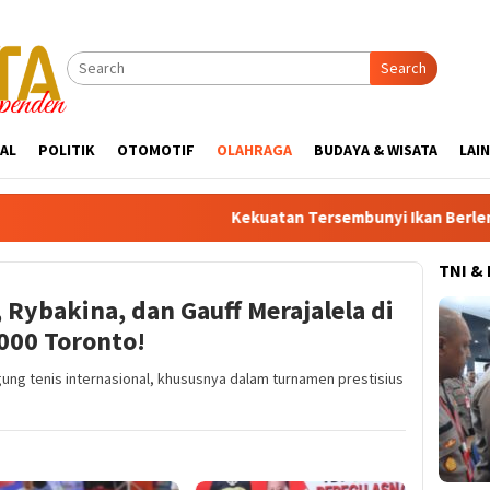
Search
AL
POLITIK
OTOMOTIF
OLAHRAGA
BUDAYA & WISATA
LAI
Kekuatan Tersembunyi Ikan Berlemak: Rahasia Ja
TNI &
 Rybakina, dan Gauff Merajalela di
000 Toronto!
g tenis internasional, khususnya dalam turnamen prestisius