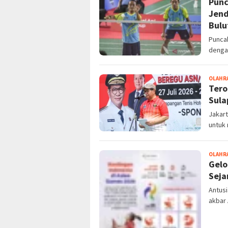
Punc
Jend
Bulu
Puncak
denga
OLAHR
Tero
Sula
Jakart
untuk 
OLAHR
Gelo
Seja
Antusi
akbar 