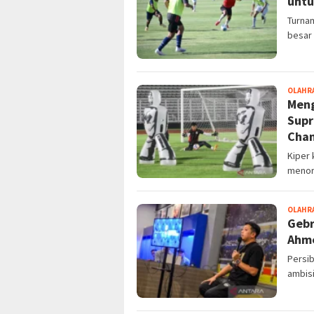
untu
Turnam
besar 
OLAHR
Meng
Supr
Cham
Kiper 
menore
OLAHR
Gebr
Ahme
Persib
ambis