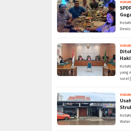
HUKUM 
SPDP
Guga
KotaKi
Dewist
HUKUM 
Dito
Haki
KotaKi
yang 
surat 
HUKUM 
Usah
Stru
KotaK
Water 