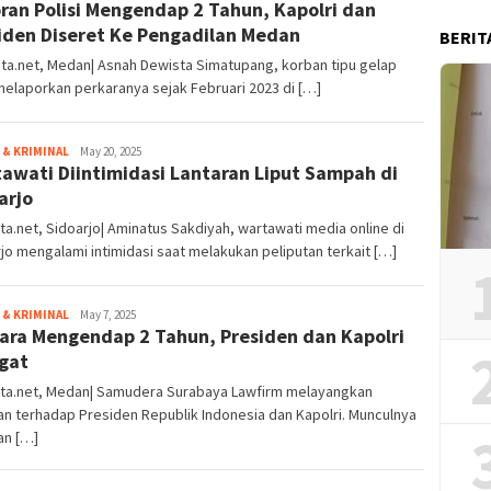
ran Polisi Mengendap 2 Tahun, Kapolri dan
iden Diseret Ke Pengadilan Medan
BERIT
ta.net, Medan| Asnah Dewista Simatupang, korban tipu gelap
elaporkan perkaranya sejak Februari 2023 di […]
& KRIMINAL
Redaksi
May 20, 2025
awati Diintimidasi Lantaran Liput Sampah di
arjo
ta.net, Sidoarjo| Aminatus Sakdiyah, wartawati media online di
jo mengalami intimidasi saat melakukan peliputan terkait […]
& KRIMINAL
Redaksi
May 7, 2025
ara Mengendap 2 Tahun, Presiden dan Kapolri
gat
ita.net, Medan| Samudera Surabaya Lawfirm melayangkan
n terhadap Presiden Republik Indonesia dan Kapolri. Munculnya
an […]