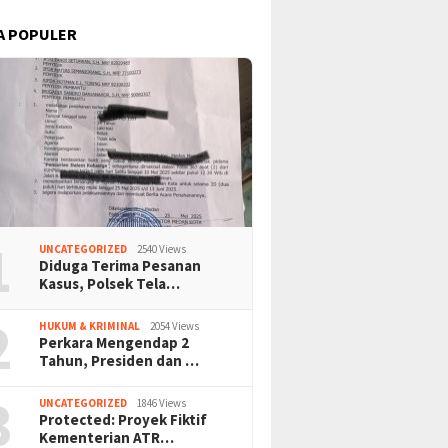
A POPULER
1
UNCATEGORIZED
2540 Views
Diduga Terima Pesanan
Kasus, Polsek Tela…
2
HUKUM & KRIMINAL
2054 Views
Perkara Mengendap 2
Tahun, Presiden dan …
3
UNCATEGORIZED
1846 Views
Protected: Proyek Fiktif
Kementerian ATR…