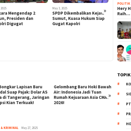
POLITIK
Hery 
»
 2025
P Dikembalikan Kejati
Raih…
ut, Kuasa Hukum Siap
t Kapolri
March 11, 2025
March 8, 2025
Ditolak Menjadi Kuasa
Usaha La
Hukum Pemda Situbondo,
Kantor, 
Hakim Kembalikan Kuasa
Struktur
Pengacara Eko Kintoko
Milyar
TOPIK
KO
mbang Baru Hoki Bawah
Revolusi Gizi Anak Bangsa:
Perta
Indonesia Jadi Tuan
Menguak Dampak Positif
Amuka
»
SI
h Kejuaraan Asia CMAS
Program Makan Bergizi Gratis
Heliko
!
di Sekolah
Jinak
PT
PR
HO
& KRIMINAL
Redaksi
May 27, 2025