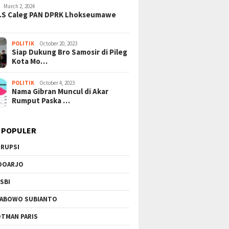
March 2, 2024
H.S Caleg PAN DPRK Lhokseumawe
POLITIK
October 20, 2023
Siap Dukung Bro Samosir di Pileg
February 21, 2025
December 19, 2024
Kota Mo…
undry Dijadikan
Pemkab Asahan “Tak
LPMPJK Lapor
PT. Haeven Infra
Benyali” Menghadapi
Preservasi Ja
POLITIK
October 4, 2023
 Sabet Proyek 9
Gugatan LPMPJK, Ada Apa?
Mojokerto ke
Nama Gibran Muncul di Akar
Rumput Paska …
 POPULER
RUPSI
rungan Udara Lawan
Terobosan Ekonomi
KPK Bon
n Api: BNPB Kerahkan
Prabowo: Dari Kampung Haji
Skandal 
DOARJO
pter dan Drone
di Mekkah hingga Efisiensi
Disita d
kan Kobaran Bromo
BUMN Triliunan Rupiah
Korupsi
SBI
ABOWO SUBIANTO
TMAN PARIS