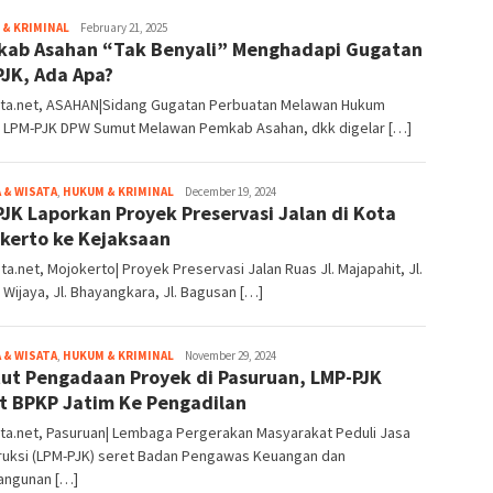
& KRIMINAL
Redaksi
February 21, 2025
ab Asahan “Tak Benyali” Menghadapi Gugatan
JK, Ada Apa?
ita.net, ASAHAN|Sidang Gugatan Perbuatan Melawan Hukum
a LPM-PJK DPW Sumut Melawan Pemkab Asahan, dkk digelar […]
 & WISATA
,
HUKUM & KRIMINAL
Redaksi
December 19, 2024
JK Laporkan Proyek Preservasi Jalan di Kota
kerto ke Kejaksaan
ta.net, Mojokerto| Proyek Preservasi Jalan Ruas Jl. Majapahit, Jl.
Wijaya, Jl. Bhayangkara, Jl. Bagusan […]
 & WISATA
,
HUKUM & KRIMINAL
Redaksi
November 29, 2024
ut Pengadaan Proyek di Pasuruan, LMP-PJK
t BPKP Jatim Ke Pengadilan
ta.net, Pasuruan| Lembaga Pergerakan Masyarakat Peduli Jasa
ruksi (LPM-PJK) seret Badan Pengawas Keuangan dan
ngunan […]