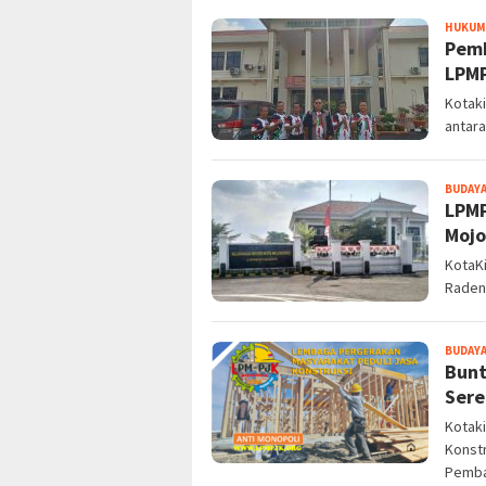
HUKUM 
Pemk
LPMP
Kotak
antar
BUDAYA
LPMP
Mojo
KotaKi
Raden 
BUDAYA
Bunt
Sere
Kotaki
Konst
Pemba