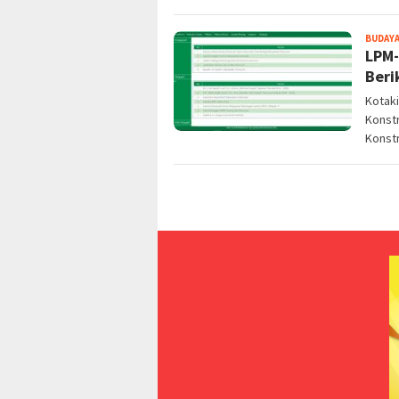
BUDAYA
LPM-
Beri
Kotak
Konst
Konstr