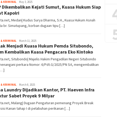
& KRIMINAL
Redaksi
May 3, 2025
 Dikembalikan Kejati Sumut, Kuasa Hukum Siap
t Kapolri
ta.net, Medan| Kudus Surya Dharma, S.H., Kuasa Hukum Asnah
a br. Simatupang, korban dugaan tipu […]
& KRIMINAL
Redaksi
March 11, 2025
lak Menjadi Kuasa Hukum Pemda Situbondo,
m Kembalikan Kuasa Pengacara Eko Kintoko
ta.net, Situbondo| Majelis Hakim Pengadilan Negeri Situbondo
menangani perkara Nomor: 6/Pdt.G/2025/PN Sit, mengembalikan
[…]
& KRIMINAL
Redaksi
March 8, 2025
a Laundry Dijadikan Kantor, PT. Haeven Infra
ktur Sabet Proyek 9 Milyar
ita.net, Malang| Dugaan Pengaturan pemenang Proyek Break
sisi Kanan tahap I di pelabuhan perikanan […]