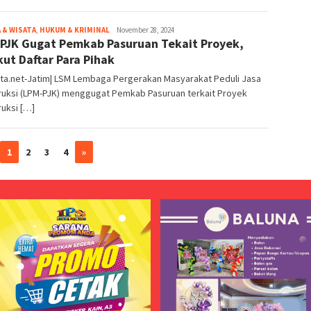
 & WISATA
,
HUKUM & KRIMINAL
Redaksi
November 28, 2024
PJK Gugat Pemkab Pasuruan Tekait Proyek,
kut Daftar Para Pihak
ita.net-Jatim| LSM Lembaga Pergerakan Masyarakat Peduli Jasa
ruksi (LPM-PJK) menggugat Pemkab Pasuruan terkait Proyek
uksi […]
1
2
3
4
»