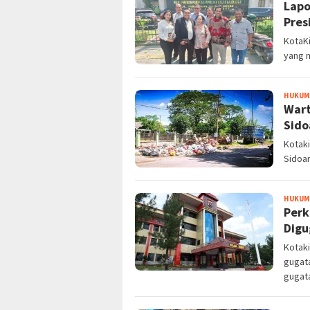
Lapo
Pres
KotaKi
yang m
HUKUM 
Wart
Sido
Kotaki
Sidoar
HUKUM 
Perk
Digu
Kotak
gugata
gugat