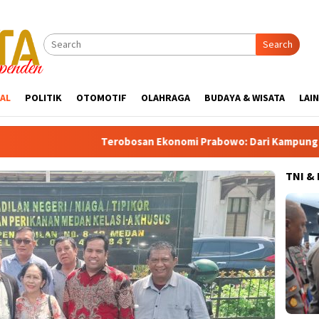
Search
AL
POLITIK
OTOMOTIF
OLAHRAGA
BUDAYA & WISATA
LAI
Terobosan Ekonomi Prabowo: Dari Kampung Haji di Mekkah hingg
TNI &