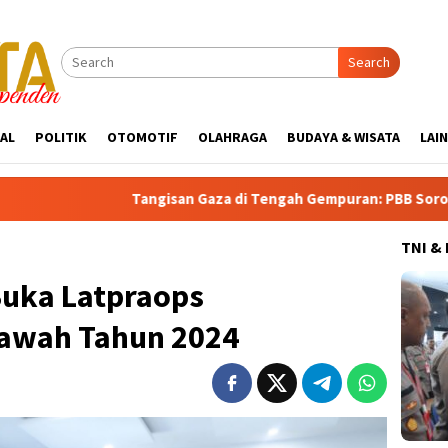
Search
AL
POLITIK
OTOMOTIF
OLAHRAGA
BUDAYA & WISATA
LAI
Tangisan Gaza di Tengah Gempuran: PBB Soroti Krisis Kemanusiaa
TNI &
uka Latpraops
lawah Tahun 2024