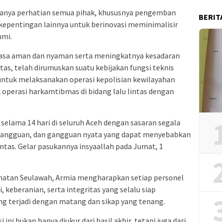
adanya perhatian semua pihak, khususnya pengemban
BERIT
 kepentingan lainnya untuk berinovasi meminimalisir
hmi.
rasa aman dan nyaman serta meningkatnya kesadaran
ntas, telah dirumuskan suatu kebijakan fungsi teknis
 untuk melaksanakan operasi kepolisian kewilayahan
 operasi harkamtibmas di bidang lalu lintas dengan
selama 14 hari di seluruh Aceh dengan sasaran segala
gangguan, dan gangguan nyata yang dapat menyebabkan
ntas. Gelar pasukannya insyaallah pada Jumat, 1
matan Seulawah, Armia mengharapkan setiap personel
keberanian, serta integritas yang selalu siap
 terjadi dengan matang dan sikap yang tenang.
ini bukan hanya diukur dari hasil akhir, tetapi juga dari