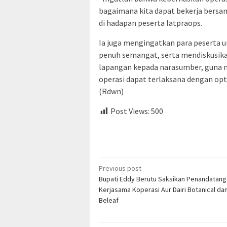
bagaimana kita dapat bekerja bersam
di hadapan peserta latpraops.
Ia juga mengingatkan para peserta u
penuh semangat, serta mendiskusikan
lapangan kepada narasumber, guna 
operasi dapat terlaksana dengan opt
(Rdwn)
Post Views:
500
Post
Previous post
Bupati Eddy Berutu Saksikan Penandatan
navigation
Kerjasama Koperasi Aur Dairi Botanical da
Beleaf