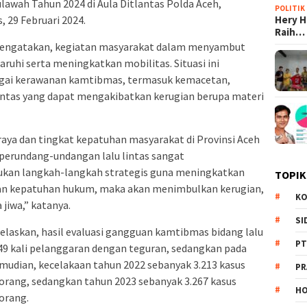
lawah Tahun 2024 di Aula Ditlantas Polda Aceh,
POLITIK
Hery 
 29 Februari 2024.
Raih…
engatakan, kegiatan masyarakat dalam menyambut
uhi serta meningkatkan mobilitas. Situasi ini
agai kerawanan kamtibmas, termasuk kemacetan,
lintas yang dapat mengakibatkan kerugian berupa materi
 raya dan tingkat kepatuhan masyarakat di Provinsi Aceh
erundang-undangan lalu lintas sangat
kukan langkah-langkah strategis guna meningkatkan
TOPIK
an kepatuhan hukum, maka akan menimbulkan kerugian,
KO
 jiwa,” katanya.
SI
jelaskan, hasil evaluasi gangguan kamtibmas bidang lalu
PT
649 kali pelanggaran dengan teguran, sedangkan pada
emudian, kecelakaan tahun 2022 sebanyak 3.213 kasus
PR
orang, sedangkan tahun 2023 sebanyak 3.267 kasus
HO
orang.