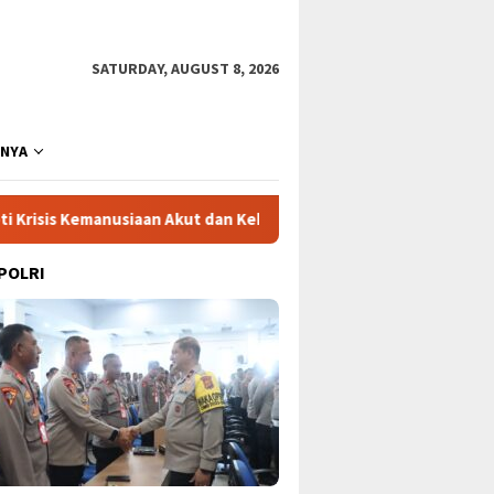
SATURDAY, AUGUST 8, 2026
NNYA
n Akut dan Kekerasan Israel
Mega Proyek Klender: Siner
 POLRI