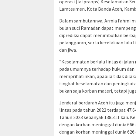
operasi (latpraops) Keselamatan Seu
Lamteumen, Kota Banda Aceh, Kamis,
Dalam sambutannya, Armia Fahmi m
bulan suci Ramadan dapat mempengar
diprediksi dapat menimbulkan berb
pelanggaran, serta kecelakaan lalu 
dan jiwa.
“Keselamatan berlalu lintas di jalan
pada umumnya terhadap hukum dan p
memprihatinkan, apabila tidak dila
tingkat keselamatan dan peningkat
bukan saja korban materi, tetapi juga
Jenderal berdarah Aceh itu juga men
lintas pada tahun 2022 terdapat 47.
Tahun 2023 sebanyak 138.311 kali. K
dengan korban meninggal dunia 666 
dengan korban meninggal dunia 626 