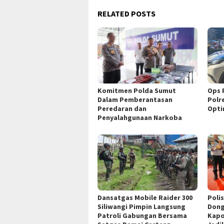
RELATED POSTS
Komitmen Polda Sumut
Ops 
Dalam Pemberantasan
Polr
Peredaran dan
Opti
Penyalahgunaan Narkoba
Dansatgas Mobile Raider 300
Polis
Siliwangi Pimpin Langsung
Dong
Patroli Gabungan Bersama
Kapo