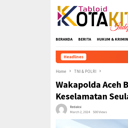
Skip
to
content
BERANDA
BERITA
HUKUM & KRIMIN
Headlines
Home
TNI & POLRI
Wakapolda Aceh B
Keselamatan Seu
Redaksi
March 2, 2024
500 Views