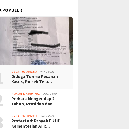
A POPULER
1
UNCATEGORIZED
2546 Views
Diduga Terima Pesanan
Kasus, Polsek Tela…
2
HUKUM & KRIMINAL
2056 Views
Perkara Mengendap 2
Tahun, Presiden dan …
3
UNCATEGORIZED
1848 Views
Protected: Proyek Fiktif
Kementerian ATR…