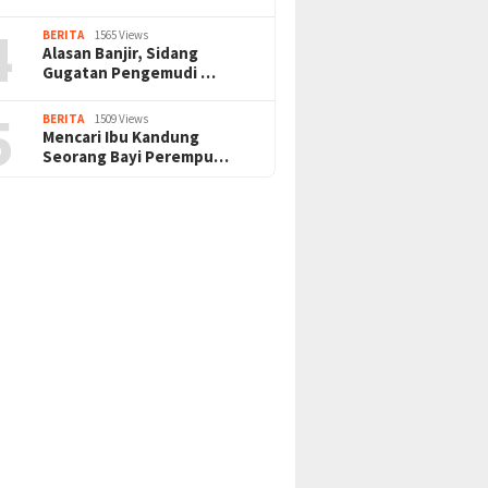
4
BERITA
1565 Views
Alasan Banjir, Sidang
Gugatan Pengemudi …
5
BERITA
1509 Views
Mencari Ibu Kandung
Seorang Bayi Perempu…