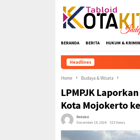
Skip
to
content
BERANDA
BERITA
HUKUM & KRIMIN
Headlines
Home
Budaya & Wisata
LPMPJK Laporkan 
Kota Mojokerto k
Redaksi
December 19, 2024
323 Views