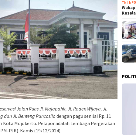
TNI & PO
Wakapo
Kesel
POLIT
eservasi Jalan Ruas Jl. Majapahit, Jl. Raden Wijaya, Jl.
g dan Jl. Benteng Pancasila
dengan pagu senilai Rp. 11
eri Kota Mojokerto. Pelapor adalah Lembaga Pergerakan
LPM-PJK). Kamis (19/12/2024).