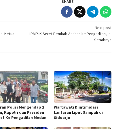
SHARE
Next post
gai Ketua
LPMPJK Seret Pemkab Asahan ke Pengadilan, Ini
Sebabnya
ran Polisi Mengendap 2
Wartawati Diintimidasi
n, Kapolri dan Presiden
Lantaran Liput Sampah di
ret Ke Pengadilan Medan
Sidoarjo