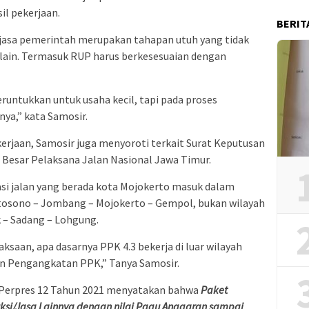
il pekerjaan.
BERIT
jasa pemerintah merupakan tahapan utuh yang tidak
 lain. Termasuk RUP harus berkesesuaian dengan
peruntukkan untuk usaha kecil, tapi pada proses
nya,” kata Samosir.
erjaan, Samosir juga menyoroti terkait Surat Keputusan
i Besar Pelaksana Jalan Nasional Jawa Timur.
asi jalan yang berada kota Mojokerto masuk dalam
rtosono – Jombang – Mojokerto – Gempol, bukan wilayah
k – Sadang – Lohgung.
aksaan, apa dasarnya PPK 4.3 bekerja di luar wilayah
n Pengangkatan PPK,” Tanya Samosir.
4) Perpres 12 Tahun 2021 menyatakan bahwa
Paket
si/Jasa Lainnya dengan nilai Pagu Anggaran sampai