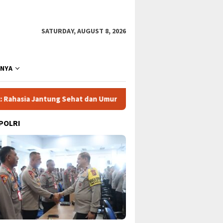
SATURDAY, AUGUST 8, 2026
NNYA
ng Sehat dan Umur Panjang
Drama Lapangan: Eala, Rybakin
 POLRI