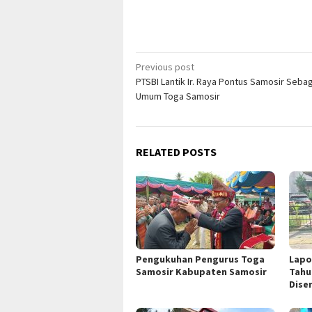
Post
Previous post
PTSBI Lantik Ir. Raya Pontus Samosir Seba
navigation
Umum Toga Samosir
RELATED POSTS
Pengukuhan Pengurus Toga
Lapo
Samosir Kabupaten Samosir
Tahu
Dise