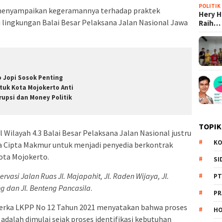
POLITIK
, menyampaikan kegeramannya terhadap praktek
Hery 
i lingkungan Balai Besar Pelaksana Jalan Nasional Jawa
Raih…
o Jopi Sosok Penting
tuk Kota Mojokerto Anti
rupsi dan Money Politik
TOPIK
Wilayah 4.3 Balai Besar Pelaksana Jalan Nasional justru
KO
a Cipta Makmur untuk menjadi penyedia berkontrak
Kota Mojokerto.
SI
ervasi Jalan Ruas Jl. Majapahit, Jl. Raden Wijaya, Jl.
PT
g dan Jl. Benteng Pancasila
.
PR
 Perka LKPP No 12 Tahun 2021 menyatakan bahwa proses
HO
adalah dimulai sejak proses identifikasi kebutuhan