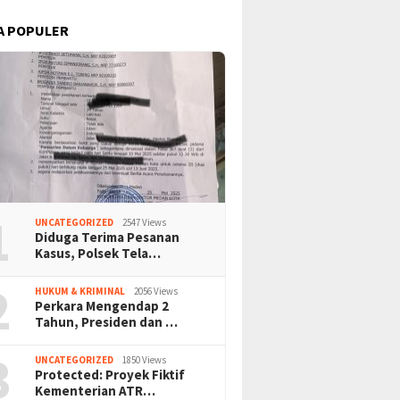
A POPULER
1
UNCATEGORIZED
2547 Views
Diduga Terima Pesanan
Kasus, Polsek Tela…
2
HUKUM & KRIMINAL
2056 Views
Perkara Mengendap 2
Tahun, Presiden dan …
3
UNCATEGORIZED
1850 Views
Protected: Proyek Fiktif
Kementerian ATR…