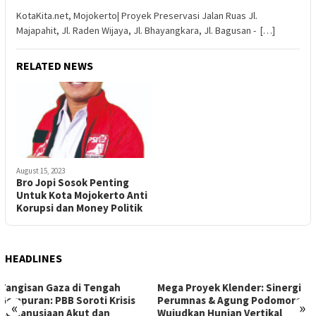
KotaKita.net, Mojokerto| Proyek Preservasi Jalan Ruas Jl.
Majapahit, Jl. Raden Wijaya, Jl. Bhayangkara, Jl. Bagusan - […]
RELATED NEWS
August 15, 2023
Bro Jopi Sosok Penting
Untuk Kota Mojokerto Anti
Korupsi dan Money Politik
HEADLINES
Mega Proyek Klender: Sinergi
Dari Ambang Putus Sekolah
Perumnas & Agung Podomoro
ke Gerbang Beasiswa: Kisah
«
»
Wujudkan Hunian Vertikal
Inspiratif Anna di Sekolah