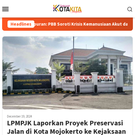
Skip
Mobile
to
Menu
content
Gempuran: PBB Soroti Krisis Kemanusiaan Akut dan Kekerasan Isr
Headlines
December 19, 2024
LPMPJK Laporkan Proyek Preservasi
Jalan di Kota Mojokerto ke Kejaksaan