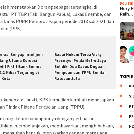
POLITIK
elah menetapkan 3 orang sebagai tersangka, di
Hery 
Raih…
rektur PT TBP (Tabi Bangun Papua), Lukas Enembe, dan
a Dinas PUPR Pemprov Papua periode 2018 s.d. 2021 dan
men (PPK).
erasi Senyap Intelijen:
Badai Hukum Terpa Vicky
lang Utama Korupsi
Prasetyo: Polda Metro Jaya
edit Fiktif Bank Sumut
Selidiki Dua Kasus Dugaan
,2 Miliar Terjaring di
Penipuan dan TPPU Senilai
TOPIK
u Kota
Ratusan Juta
KO
SI
ecukupan alat bukti, KPK kemudian kembali menetapkan
PT
an Tindak Pidana Pencucian Uang (TPPU).
PR
ian uang dalam hubungannya dengan perbuatan
lihkan, membelanjakan, membayarkan, menghibahkan,
HO
i, mengubah bentuk, menukarkan dengan mata uang