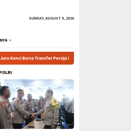
SUNDAY, AUGUST 9, 2026
NNYA
er Persija Menuju Super League 2026!
Asa Baru Anak Bang
 POLRI