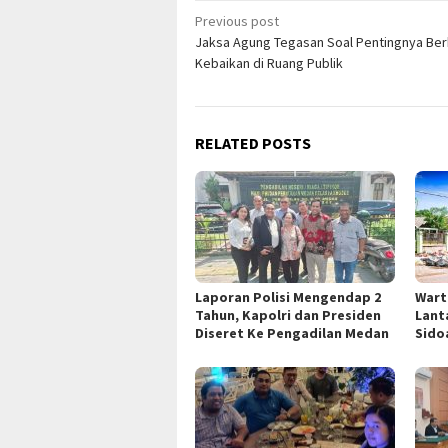
Post
Previous post
Jaksa Agung Tegasan Soal Pentingnya Ber
navigation
Kebaikan di Ruang Publik
RELATED POSTS
Laporan Polisi Mengendap 2
Wart
Tahun, Kapolri dan Presiden
Lant
Diseret Ke Pengadilan Medan
Sido