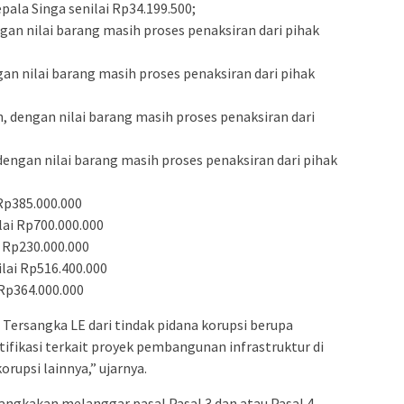
pala Singa senilai Rp34.199.500;
gan nilai barang masih proses penaksiran dari pihak
gan nilai barang masih proses penaksiran dari pihak
ih, dengan nilai barang masih proses penaksiran dari
dengan nilai barang masih proses penaksiran dari pihak
 Rp385.000.000
lai Rp700.000.000
i Rp230.000.000
ilai Rp516.400.000
 Rp364.000.000
 Tersangka LE dari tindak pidana korupsi berupa
tifikasi terkait proyek pembangunan infrastruktur di
orupsi lainnya,” ujarnya.
angkakan melanggar pasal Pasal 3 dan atau Pasal 4