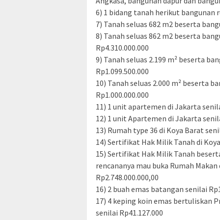
Angkasa, bangunan dapur dan banguna
6) 1 bidang tanah herikut bangunan r
7) Tanah seluas 682 m2 beserta bangu
8) Tanah seluas 862 m2 beserta bang
Rp4.310.000.000
9) Tanah seluas 2.199 m² beserta ban
Rp1.099.500.000
10) Tanah seluas 2.000 m² beserta ba
Rp1.000.000.000
11) 1 unit apartemen di Jakarta senil
12) 1 unit Apartemen di Jakarta seni
13) Rumah type 36 di Koya Barat seni
14) Sertifikat Hak Milik Tanah di Koy
15) Sertifikat Hak Milik Tanah bese
rencananya mau buka Rumah Makan di
Rp2.748.000.000,00
16) 2 buah emas batangan senilai Rp
17) 4 keping koin emas bertuliskan 
senilai Rp41.127.000