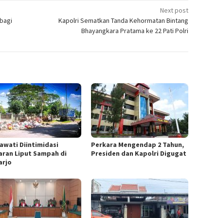
Next post
bagi
Kapolri Sematkan Tanda Kehormatan Bintang
Bhayangkara Pratama ke 22 Pati Polri
awati Diintimidasi
Perkara Mengendap 2 Tahun,
aran Liput Sampah di
Presiden dan Kapolri Digugat
arjo