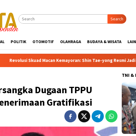
Search
AL
POLITIK
OTOMOTIF
OLAHRAGA
BUDAYA & WISATA
LAI
an Kemayoran: Shin Tae-yong Resmi Jadi Juru Kunci Bursa Transf
TNI &
rsangka Dugaan TPPU
enerimaan Gratifikasi