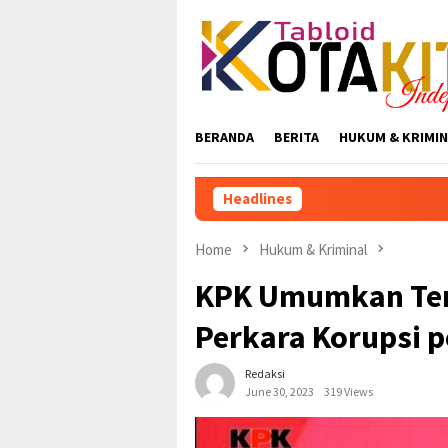
Skip
to
content
BERANDA
BERITA
HUKUM & KRIMIN
Headlines
Revolusi Skuad Mac
Home
Hukum & Kriminal
KPK Umumkan Te
Perkara Korupsi p
Redaksi
June 30, 2023
319 Views