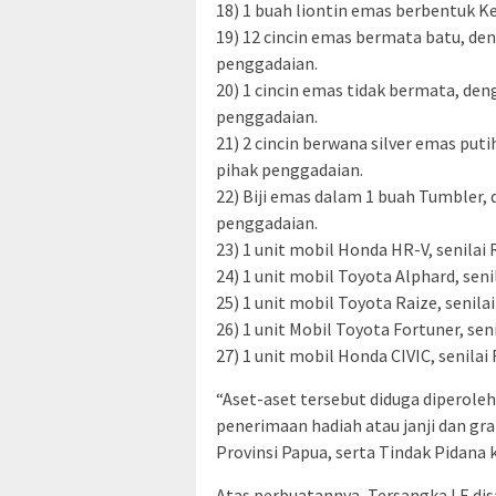
18) 1 buah liontin emas berbentuk Ke
19) 12 cincin emas bermata batu, den
penggadaian.
20) 1 cincin emas tidak bermata, den
penggadaian.
21) 2 cincin berwana silver emas put
pihak penggadaian.
22) Biji emas dalam 1 buah Tumbler, 
penggadaian.
23) 1 unit mobil Honda HR-V, senilai
24) 1 unit mobil Toyota Alphard, seni
25) 1 unit mobil Toyota Raize, senila
26) 1 unit Mobil Toyota Fortuner, sen
27) 1 unit mobil Honda CIVIC, senilai
“Aset-aset tersebut diduga diperoleh
penerimaan hadiah atau janji dan gra
Provinsi Papua, serta Tindak Pidana k
Atas perbuatannya, Tersangka LE dis