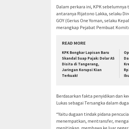
Dalam perkara ini, KPK sebelumnya t
antaranya Rijatono Lakka, selaku Di
GOY (Gerius One Yoman, selaku Kepal
merangkap Pejabat Pembuat Komit
READ MORE
KPK Bongkar Lapisan Baru
Op
Skandal Suap Pajak: Dolar AS
Da
Disita di Tangerang,
Kr
Jaringan Korupsi Kian
Rp2
Terkuak!
Ib
Berdasarkan fakta penyidikan dan k
Lukas sebagai Tersangka dalam duga
“Yaitu dugaan tindak pidana pencuc
menempatkan, mentransfer, menga
menitipkan, membawa ke luar neger