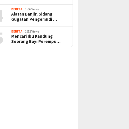
4
BERITA
1566 Views
Alasan Banjir, Sidang
Gugatan Pengemudi …
5
BERITA
1512 Views
Mencari Ibu Kandung
Seorang Bayi Perempu…