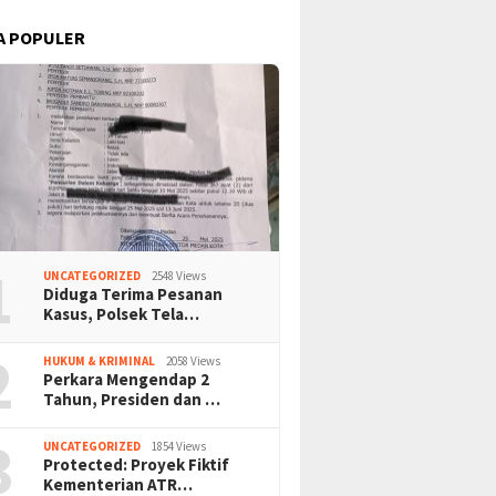
A POPULER
1
UNCATEGORIZED
2548 Views
Diduga Terima Pesanan
Kasus, Polsek Tela…
2
HUKUM & KRIMINAL
2058 Views
Perkara Mengendap 2
Tahun, Presiden dan …
3
UNCATEGORIZED
1854 Views
Protected: Proyek Fiktif
Kementerian ATR…