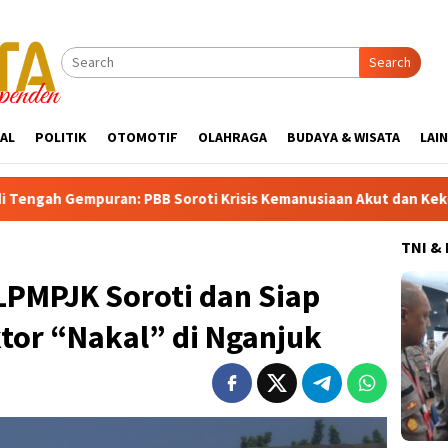
Search
AL
POLITIK
OTOMOTIF
OLAHRAGA
BUDAYA & WISATA
LAI
n: PBB Soroti Krisis Kemanusiaan Akut dan Kekerasan Israel
TNI &
LPMPJK Soroti dan Siap
tor “Nakal” di Nganjuk