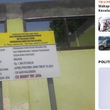
TNI & PO
Wakapo
Kesel
POLIT