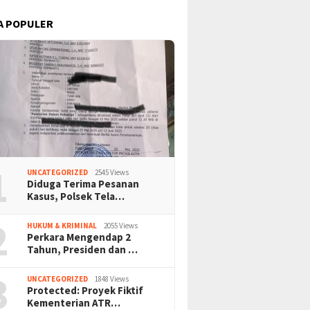
A POPULER
1
UNCATEGORIZED
2545 Views
Diduga Terima Pesanan
Kasus, Polsek Tela…
2
HUKUM & KRIMINAL
2055 Views
Perkara Mengendap 2
Tahun, Presiden dan …
3
UNCATEGORIZED
1848 Views
Protected: Proyek Fiktif
Kementerian ATR…