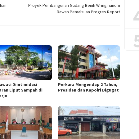
ahan
Proyek Pembangunan Gudang Benih Wringinanom
Rawan Pemalsuan Progres Report
awati Diintimidasi
Perkara Mengendap 2 Tahun,
aran Liput Sampah di
Presiden dan Kapolri Digugat
arjo