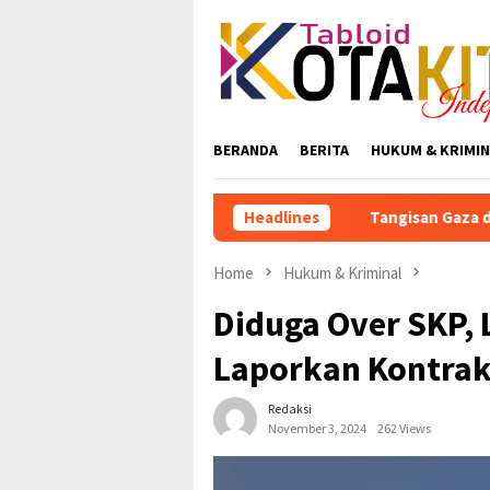
Skip
to
content
BERANDA
BERITA
HUKUM & KRIMIN
Tangisan Gaza di Tengah Gempura
Headlines
Home
Hukum & Kriminal
Diduga Over SKP, 
Laporkan Kontrak
Redaksi
November 3, 2024
262 Views