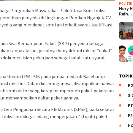
POLITIK
Hery 
aga Pergerakan Masyarakat Peduli Jasa Konstruksi
Raih…
pemilihan penyedia di lingkungan Pemkab Nganjuk. CV.
nyedia yang mendapat sorotan terkait syarat kualifikasi
pada Sisa Kemampuan Paket (SKP) penyedia sebagai
. Bukan tanpa alasan, pasalnya banyak kontraktor “nakal”
 dokumen isian pekerjaan sebagai salah satu syarat
TOPIK
 Ketua Umum LPM-PJK pada jumpa media di BaseCamp
nstruksi ini. Dalam keterangannya, disampaikan bahwa
KO
alah kontraktor yang kerap memperoleh paket pekerjaan
SI
jur menyampaikan daftar pekerjaannya.
PT
 Sistem Pengadaan Secara Elektronik (SPSE), pada sekitar
PR
truksi ini diduga sedang mengerjakan 7 (tujuh) paket
HO