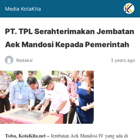
Media KotaKita
PT. TPL Serahterimakan Jembatan
Aek Mandosi Kepada Pemerintah
Redaksi
3 years ago
Toba, KotaKita.net –
Jembatan Aek Mandosi IV yang ada di