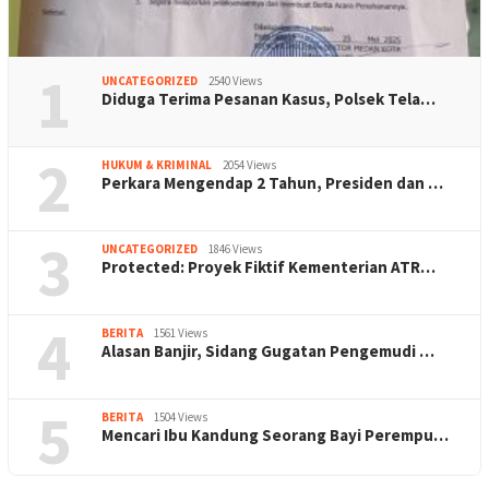
1
UNCATEGORIZED
2540 Views
Diduga Terima Pesanan Kasus, Polsek Tela…
2
HUKUM & KRIMINAL
2054 Views
Perkara Mengendap 2 Tahun, Presiden dan …
3
UNCATEGORIZED
1846 Views
Protected: Proyek Fiktif Kementerian ATR…
4
BERITA
1561 Views
Alasan Banjir, Sidang Gugatan Pengemudi …
5
BERITA
1504 Views
Mencari Ibu Kandung Seorang Bayi Perempu…