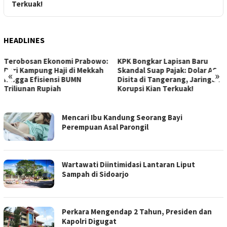
HEADLINES
KPK Bongkar Lapisan Baru
Gelombang Baru Hoki Bawah
Skandal Suap Pajak: Dolar AS
Air: Indonesia Jadi Tuan
«
»
Disita di Tangerang, Jaringan
Rumah Kejuaraan Asia CMAS
Korupsi Kian Terkuak!
2026!
MEDIA
Mencari Ibu Kandung Seorang Bayi
KOTAKITA
Perempuan Asal Parongil
Wartawati Diintimidasi Lantaran Liput
Sampah di Sidoarjo
Perkara Mengendap 2 Tahun, Presiden dan
Kapolri Digugat