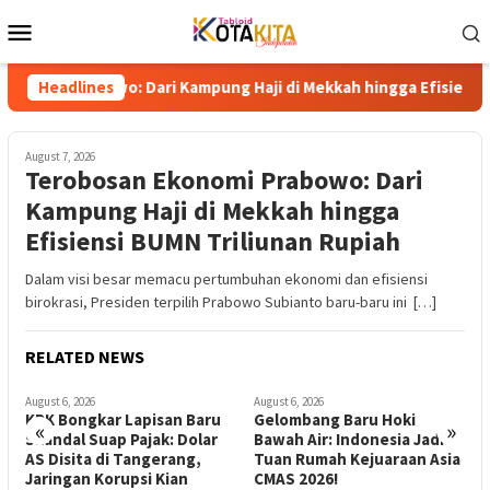
Skip
Mobile
to
Menu
content
bowo: Dari Kampung Haji di Mekkah hingga Efisiensi BUMN Trili
Headlines
August 7, 2026
Terobosan Ekonomi Prabowo: Dari
Kampung Haji di Mekkah hingga
Efisiensi BUMN Triliunan Rupiah
Dalam visi besar memacu pertumbuhan ekonomi dan efisiensi
birokrasi, Presiden terpilih Prabowo Subianto baru-baru ini […]
RELATED NEWS
August 6, 2026
August 6, 2026
A
Gelombang Baru Hoki
Revolusi Gizi Anak Bangsa:
P
«
»
Bawah Air: Indonesia Jadi
Menguak Dampak Positif
A
Tuan Rumah Kejuaraan Asia
Program Makan Bergizi
H
CMAS 2026!
Gratis di Sekolah
J