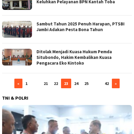
Keluhkan Pelayanan BPN Kantah Toba
Sambut Tahun 2025 Penuh Harapan, PTSBI
Jambi Adakan Pesta Bona Tahun
Ditolak Menjadi Kuasa Hukum Pemda
Situbondo, Hakim Kembalikan Kuasa
Pengacara Eko Kintoko
«
1
…
21
22
23
24
25
…
42
»
TNI & POLRI