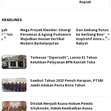
Rupiah
T
HEADLINES
Mega Proyek Klender: Sinergi
Dari Ambang Putus Sekolah
Perumnas & Agung Podomoro
ke Gerbang Beasiswa: Kisah
«
»
Wujudkan Hunian Vertikal
Inspiratif Anna di Sekolah
Modern Berkelanjutan
Rakyat
MEDIA
Terkesan “Dipersulit”, Lansia 81 Tahun
KOTAKITA
Keluhkan Pelayanan BPN Kantah Toba
Sambut Tahun 2025 Penuh Harapan, PTSBI
Jambi Adakan Pesta Bona Tahun
Ditolak Menjadi Kuasa Hukum Pemda
Situbondo, Hakim Kembalikan Kuasa