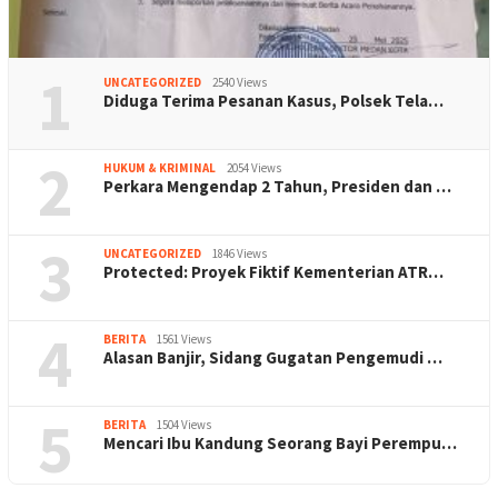
1
UNCATEGORIZED
2540 Views
Diduga Terima Pesanan Kasus, Polsek Tela…
2
HUKUM & KRIMINAL
2054 Views
Perkara Mengendap 2 Tahun, Presiden dan …
3
UNCATEGORIZED
1846 Views
Protected: Proyek Fiktif Kementerian ATR…
4
BERITA
1561 Views
Alasan Banjir, Sidang Gugatan Pengemudi …
5
BERITA
1504 Views
Mencari Ibu Kandung Seorang Bayi Perempu…