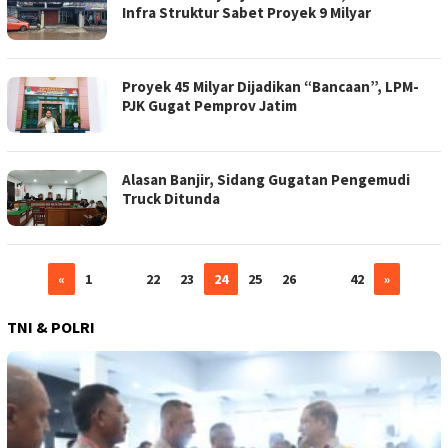
Infra Struktur Sabet Proyek 9 Milyar
Proyek 45 Milyar Dijadikan “Bancaan”, LPM-
PJK Gugat Pemprov Jatim
Alasan Banjir, Sidang Gugatan Pengemudi
Truck Ditunda
«
1
…
22
23
24
25
26
…
42
»
TNI & POLRI