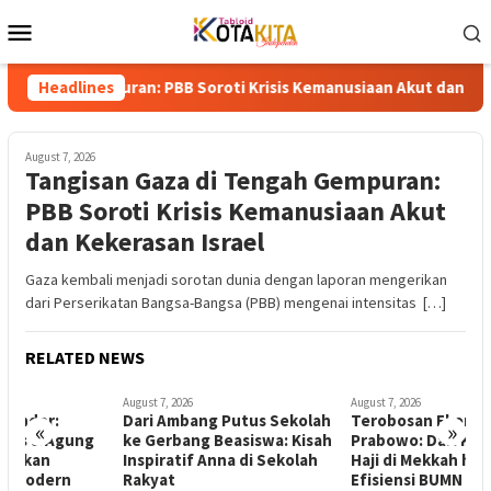
Skip
Mobile
to
Menu
content
mpuran: PBB Soroti Krisis Kemanusiaan Akut dan Kekerasan Isra
Headlines
August 7, 2026
Tangisan Gaza di Tengah Gempuran:
PBB Soroti Krisis Kemanusiaan Akut
dan Kekerasan Israel
Gaza kembali menjadi sorotan dunia dengan laporan mengerikan
dari Perserikatan Bangsa-Bangsa (PBB) mengenai intensitas […]
RELATED NEWS
August 7, 2026
August 7, 2026
A
Dari Ambang Putus Sekolah
Terobosan Ekonomi
K
«
»
ke Gerbang Beasiswa: Kisah
Prabowo: Dari Kampung
S
Inspiratif Anna di Sekolah
Haji di Mekkah hingga
A
Rakyat
Efisiensi BUMN Triliunan
J