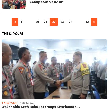
Kabupaten Samosir
«
1
…
20
21
22
23
24
…
42
»
TNI & POLRI
TNI & POLRI
March 2, 2024
Wakapolda Aceh Buka Latpraops Keselamata…