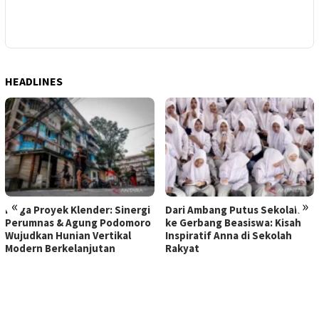
A
J
T
HEADLINES
«
»
Mega Proyek Klender: Sinergi
Dari Ambang Putus Sekolah
Perumnas & Agung Podomoro
ke Gerbang Beasiswa: Kisah
Wujudkan Hunian Vertikal
Inspiratif Anna di Sekolah
Modern Berkelanjutan
Rakyat