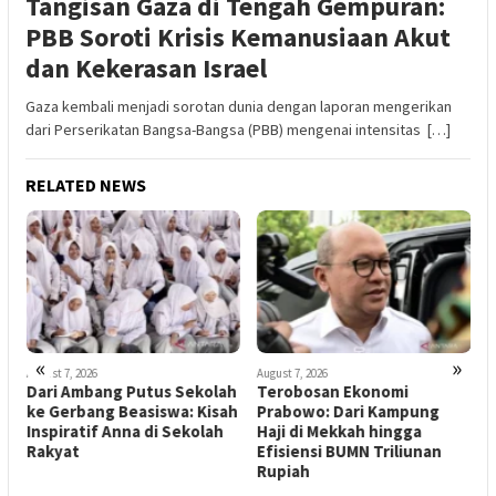
Tangisan Gaza di Tengah Gempuran:
PBB Soroti Krisis Kemanusiaan Akut
dan Kekerasan Israel
Gaza kembali menjadi sorotan dunia dengan laporan mengerikan
dari Perserikatan Bangsa-Bangsa (PBB) mengenai intensitas […]
RELATED NEWS
«
»
August 7, 2026
August 7, 2026
Dari Ambang Putus Sekolah
Terobosan Ekonomi
ke Gerbang Beasiswa: Kisah
Prabowo: Dari Kampung
Inspiratif Anna di Sekolah
Haji di Mekkah hingga
A
Rakyat
Efisiensi BUMN Triliunan
K
Rupiah
S