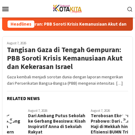
Skip
Mobile
to
Menu
content
mpuran: PBB Soroti Krisis Kemanusiaan Akut dan Kekerasan Isra
Headlines
August 7, 2026
Tangisan Gaza di Tengah Gempuran:
PBB Soroti Krisis Kemanusiaan Akut
dan Kekerasan Israel
Gaza kembali menjadi sorotan dunia dengan laporan mengerikan
dari Perserikatan Bangsa-Bangsa (PBB) mengenai intensitas […]
RELATED NEWS
August 7, 2026
August 7, 2026
A
Dari Ambang Putus Sekolah
Terobosan Ekonomi
K
«
»
ke Gerbang Beasiswa: Kisah
Prabowo: Dari Kampung
S
Inspiratif Anna di Sekolah
Haji di Mekkah hingga
A
Rakyat
Efisiensi BUMN Triliunan
J