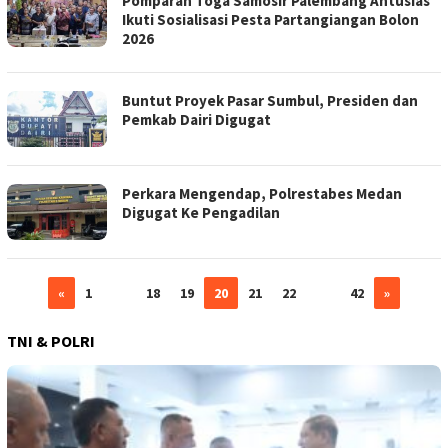
Pomparan Toga Samosir Palembang Antusias
Ikuti Sosialisasi Pesta Partangiangan Bolon
2026
Buntut Proyek Pasar Sumbul, Presiden dan
Pemkab Dairi Digugat
Perkara Mengendap, Polrestabes Medan
Digugat Ke Pengadilan
«
1
…
18
19
20
21
22
…
42
»
TNI & POLRI