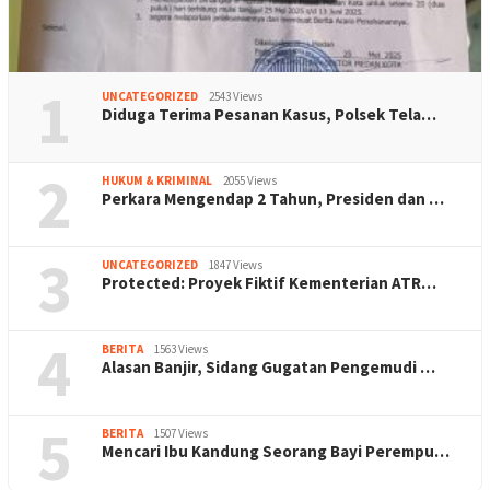
1
UNCATEGORIZED
2543 Views
Diduga Terima Pesanan Kasus, Polsek Tela…
2
HUKUM & KRIMINAL
2055 Views
Perkara Mengendap 2 Tahun, Presiden dan …
3
UNCATEGORIZED
1847 Views
Protected: Proyek Fiktif Kementerian ATR…
4
BERITA
1563 Views
Alasan Banjir, Sidang Gugatan Pengemudi …
5
BERITA
1507 Views
Mencari Ibu Kandung Seorang Bayi Perempu…