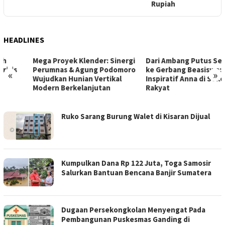
Rupiah
T
HEADLINES
Mega Proyek Klender: Sinergi
Dari Ambang Putus Sekolah
Perumnas & Agung Podomoro
ke Gerbang Beasiswa: Kisah
«
»
Wujudkan Hunian Vertikal
Inspiratif Anna di Sekolah
Modern Berkelanjutan
Rakyat
MEDIA
Ruko Sarang Burung Walet di Kisaran Dijual
KOTAKITA
Kumpulkan Dana Rp 122 Juta, Toga Samosir
Salurkan Bantuan Bencana Banjir Sumatera
Dugaan Persekongkolan Menyengat Pada
Pembangunan Puskesmas Ganding di