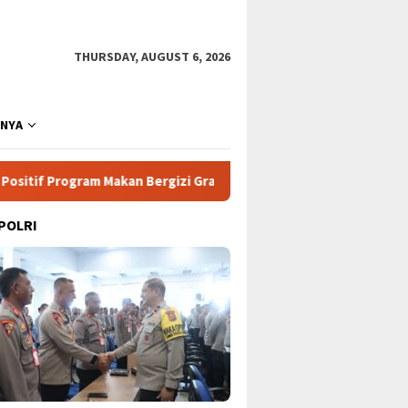
THURSDAY, AUGUST 6, 2026
NNYA
n Bergizi Gratis di Sekolah
Pertarungan Udara Lawan A
 POLRI