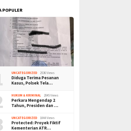
A POPULER
1
UNCATEGORIZED
2536 Views
Diduga Terima Pesanan
Kasus, Polsek Tela…
2
HUKUM & KRIMINAL
2045 Views
Perkara Mengendap 2
Tahun, Presiden dan …
3
UNCATEGORIZED
1844 Views
Protected: Proyek Fiktif
Kementerian ATR…