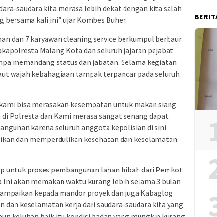
dara-saudara kita merasa lebih dekat dengan kita salah
BERIT
 bersama kali ini” ujar Kombes Buher.
an dan 7 karyawan cleaning service berkumpul berbaur
kapolresta Malang Kota dan seluruh jajaran pejabat
npa memandang status dan jabatan. Selama kegiatan
aut wajah kebahagiaan tampak terpancar pada seluruh
li kami bisa merasakan kesempatan untuk makan siang
di Polresta dan Kami merasa sangat senang dapat
gunan karena seluruh anggota kepolisian di sini
ikan dan memperdulikan kesehatan dan keselamatan
ap untuk proses pembangunan lahan hibah dari Pemkot
 Ini akan memakan waktu kurang lebih selama 3 bulan
sampaikan kepada mandor proyek dan juga Kabaglog
 dan keselamatan kerja dari saudara-saudara kita yang
apun keluhan baik itu kondisi badan yang mungkin kurang