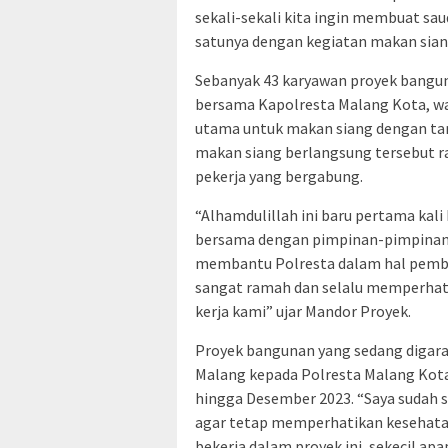
sekali-sekali kita ingin membuat sau
satunya dengan kegiatan makan siang
Sebanyak 43 karyawan proyek bangun
bersama Kapolresta Malang Kota, wa
utama untuk makan siang dengan ta
makan siang berlangsung tersebut r
pekerja yang bergabung.
“Alhamdulillah ini baru pertama ka
bersama dengan pimpinan-pimpinan 
membantu Polresta dalam hal pemban
sangat ramah dan selalu memperhat
kerja kami” ujar Mandor Proyek.
Proyek bangunan yang sedang digar
Malang kepada Polresta Malang Kota
hingga Desember 2023. “Saya sudah 
agar tetap memperhatikan kesehatan
bekerja dalam proyek ini, sekecil ap