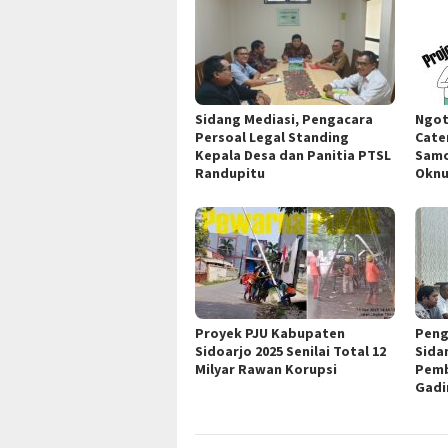
Sidang Mediasi, Pengacara
Ngot
Persoal Legal Standing
Cate
Kepala Desa dan Panitia PTSL
Samo
Randupitu
Okn
Proyek PJU Kabupaten
Peng
Sidoarjo 2025 Senilai Total 12
Sida
Milyar Rawan Korupsi
Pemb
Gadi