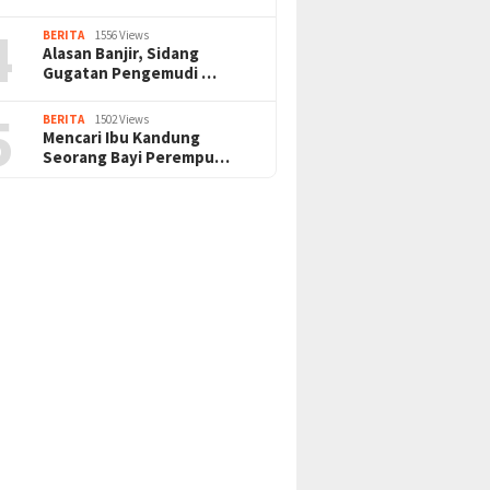
4
BERITA
1556 Views
Alasan Banjir, Sidang
Gugatan Pengemudi …
5
BERITA
1502 Views
Mencari Ibu Kandung
Seorang Bayi Perempu…