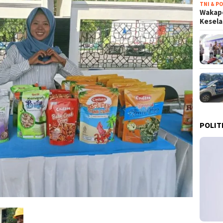
TNI & PO
Wakapo
Kesel
POLIT