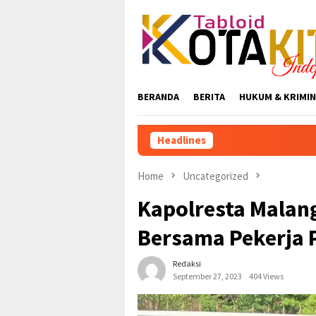
Skip
to
content
BERANDA
BERITA
HUKUM & KRIMIN
Headlines
Home
Uncategorized
Kapolresta Malan
Bersama Pekerja
Redaksi
September 27, 2023
404 Views