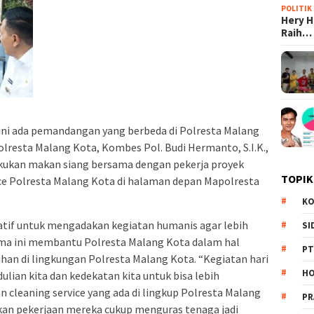
POLITIK
Hery 
Raih…
 ini ada pemandangan yang berbeda di Polresta Malang
olresta Malang Kota, Kombes Pol. Budi Hermanto, S.I.K.,
kukan makan siang bersama dengan pekerja proyek
TOPIK
ice Polresta Malang Kota di halaman depan Mapolresta
KO
atif untuk mengadakan kegiatan humanis agar lebih
SI
ama ini membantu Polresta Malang Kota dalam hal
PT
an di lingkungan Polresta Malang Kota. “Kegiatan hari
HO
ulian kita dan kedekatan kita untuk bisa lebih
 cleaning service yang ada di lingkup Polresta Malang
PR
ikan pekerjaan mereka cukup menguras tenaga jadi