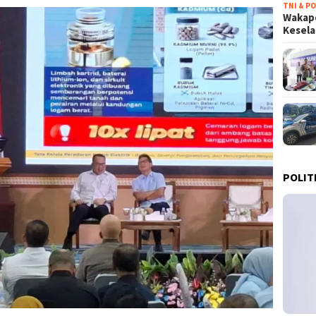
TNI & PO
Wakapo
Kesel
POLIT