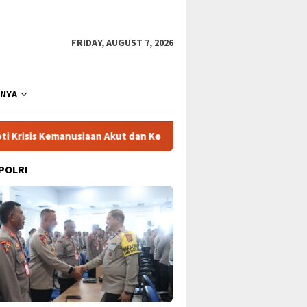
FRIDAY, AUGUST 7, 2026
NNYA
n Akut dan Kekerasan Israel
Mega Proyek Klender: Sine
 POLRI