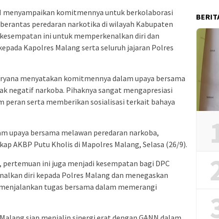
NN menyampaikan komitmennya untuk berkolaborasi
BERIT
erantas peredaran narkotika di wilayah Kabupaten
kesempatan ini untuk memperkenalkan diri dan
pada Kapolres Malang serta seluruh jajaran Polres
 Aryana menyatakan komitmennya dalam upaya bersama
ak negatif narkoba. Pihaknya sangat mengapresiasi
m peran serta memberikan sosialisasi terkait bahaya
lam upaya bersama melawan peredaran narkoba,
ap AKBP Putu Kholis di Mapolres Malang, Selasa (26/9).
 pertemuan ini juga menjadi kesempatan bagi DPC
lkan diri kepada Polres Malang dan menegaskan
m menjalankan tugas bersama dalam memerangi
alang siap menjalin sinergi erat dengan GANN dalam