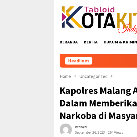
Skip
to
content
BERANDA
BERITA
HUKUM & KRIMIN
Headlines
Home
Uncategorized
Kapolres Malang 
Dalam Memberikan
Narkoba di Masya
Redaksi
September 26, 2023
264 Views