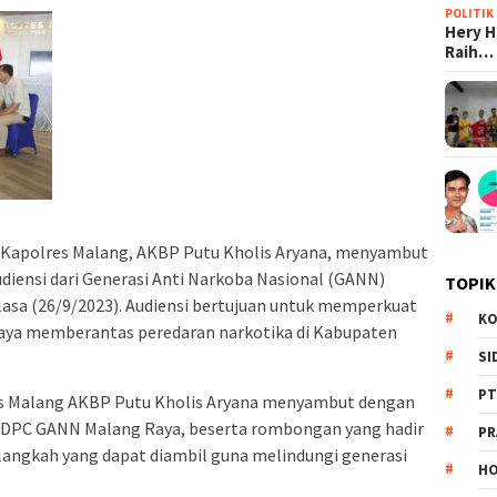
POLITIK
Hery 
Raih…
 Kapolres Malang, AKBP Putu Kholis Aryana, menyambut
diensi dari Generasi Anti Narkoba Nasional (GANN)
TOPIK
lasa (26/9/2023). Audiensi bertujuan untuk memperkuat
KO
paya memberantas peredaran narkotika di Kabupaten
SI
PT
s Malang AKBP Putu Kholis Aryana menyambut dengan
a DPC GANN Malang Raya, beserta rombongan yang hadir
PR
langkah yang dapat diambil guna melindungi generasi
HO