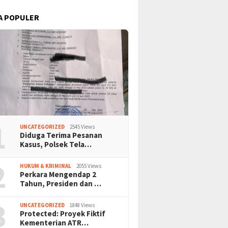
A POPULER
1
UNCATEGORIZED
2545 Views
Diduga Terima Pesanan
Kasus, Polsek Tela…
2
HUKUM & KRIMINAL
2055 Views
Perkara Mengendap 2
Tahun, Presiden dan …
3
UNCATEGORIZED
1848 Views
Protected: Proyek Fiktif
Kementerian ATR…