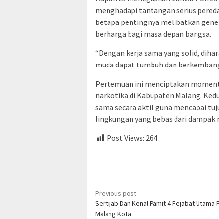
menghadapi tantangan serius pereda
betapa pentingnya melibatkan gener
berharga bagi masa depan bangsa.
“Dengan kerja sama yang solid, diha
muda dapat tumbuh dan berkembang 
Pertemuan ini menciptakan moment
narkotika di Kabupaten Malang. Kedu
sama secara aktif guna mencapai tuj
lingkungan yang bebas dari dampak n
Post Views:
264
Post
Previous post
Sertijab Dan Kenal Pamit 4 Pejabat Utama 
navigation
Malang Kota