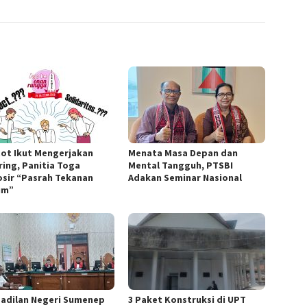
ot Ikut Mengerjakan
Menata Masa Depan dan
ring, Panitia Toga
Mental Tangguh, PTSBI
sir “Pasrah Tekanan
Adakan Seminar Nasional
um”
adilan Negeri Sumenep
3 Paket Konstruksi di UPT