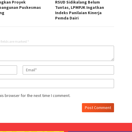
ngkan Proyek
RSUD Sidikalang Belum
angunan Puskesmas
Tuntas, LPMPJK Ingatkan
ng
Indeks Panilaian Kinerja
Pemda Dairi
 fields are marked
*
his browser for the next time I comment.