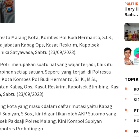
POLITIK
Hery 
Raih…
esta Malang Kota, Kombes Pol Budi Hermanto, S.I.K.,
ma jabatan Kabag Ops, Kasat Reskrim, Kapolsek
nika Satyawada, Sabtu (23/09/2023).
Polri merupakan suatu hal yang wajar terjadi, baik itu
nan setiap satuan. Seperti yang terjadi di Polresta
Kota Kombes Pol Budi Hermanto, S.I.K., M.Si.,
TOPIK
tan Kabag Ops, Kasat Reskrim, Kapolsek Blimbing, Kasi
KO
 Sabtu (23/09/2023).
SI
ng kota yang masuk dalam daftar mutasi yaitu Kabag
PT
 Supiyan, S.Sos., kini digantikan oleh AKP Sutomo yang
ek Pakisaji Polres Malang. Kini Kompol Supiyan
HO
apolres Probolinggo.
PR