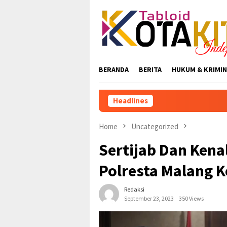
Skip
to
content
BERANDA
BERITA
HUKUM & KRIMIN
Headlines
Home
Uncategorized
Sertijab Dan Kena
Polresta Malang K
Redaksi
September 23, 2023
350 Views