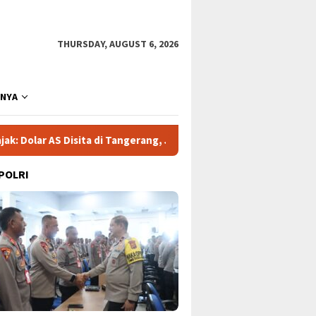
THURSDAY, AUGUST 6, 2026
NNYA
 di Tangerang, Jaringan Korupsi Kian Terkuak!
Gelombang 
 POLRI