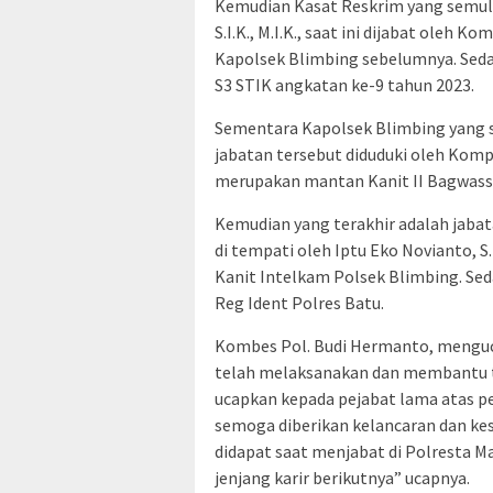
Kemudian Kasat Reskrim yang semula
S.I.K., M.I.K., saat ini dijabat oleh 
Kapolsek Blimbing sebelumnya. Sed
S3 STIK angkatan ke-9 tahun 2023.
Sementara Kapolsek Blimbing yang s
jabatan tersebut diduduki oleh Kompo
merupakan mantan Kanit II Bagwassi
Kemudian yang terakhir adalah jaba
di tempati oleh Iptu Eko Novianto, S.
Kanit Intelkam Polsek Blimbing. Sed
Reg Ident Polres Batu.
Kombes Pol. Budi Hermanto, menguc
telah melaksanakan dan membantu t
ucapkan kepada pejabat lama atas p
semoga diberikan kelancaran dan ke
didapat saat menjabat di Polresta Ma
jenjang karir berikutnya” ucapnya.