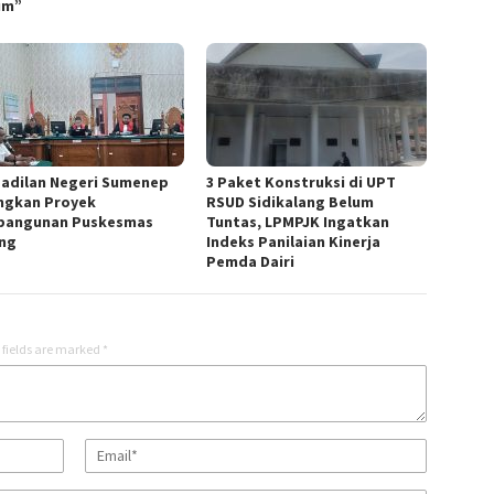
um”
adilan Negeri Sumenep
3 Paket Konstruksi di UPT
ngkan Proyek
RSUD Sidikalang Belum
angunan Puskesmas
Tuntas, LPMPJK Ingatkan
ng
Indeks Panilaian Kinerja
Pemda Dairi
 fields are marked
*