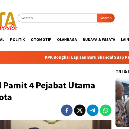
Search
AL
POLITIK
OTOMOTIF
OLAHRAGA
BUDAYA & WISATA
LAI
KPK Bongkar Lapisan Baru Skandal Suap Pajak: Dolar AS Disita
TNI &
l Pamit 4 Pejabat Utama
ota