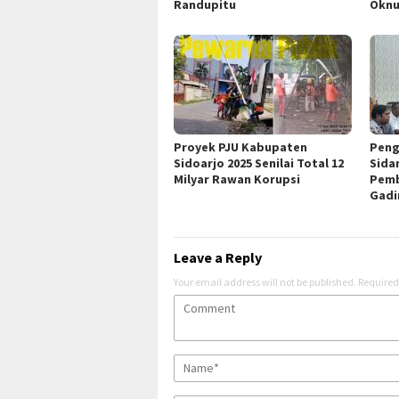
Randupitu
Okn
Proyek PJU Kabupaten
Peng
Sidoarjo 2025 Senilai Total 12
Sida
Milyar Rawan Korupsi
Pemb
Gadi
Leave a Reply
Your email address will not be published.
Required