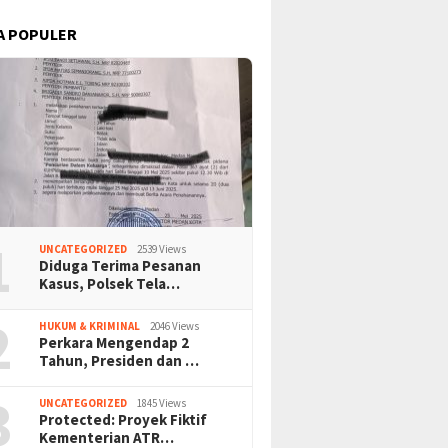
A POPULER
1
UNCATEGORIZED
2539 Views
Diduga Terima Pesanan
Kasus, Polsek Tela…
2
HUKUM & KRIMINAL
2046 Views
Perkara Mengendap 2
Tahun, Presiden dan …
3
UNCATEGORIZED
1845 Views
Protected: Proyek Fiktif
Kementerian ATR…