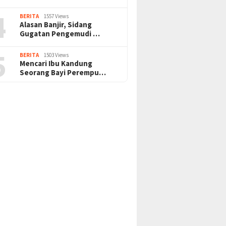
4
BERITA
1557 Views
Alasan Banjir, Sidang
Gugatan Pengemudi …
5
BERITA
1503 Views
Mencari Ibu Kandung
Seorang Bayi Perempu…