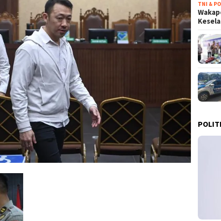
TNI & PO
Wakapo
Kesel
POLIT