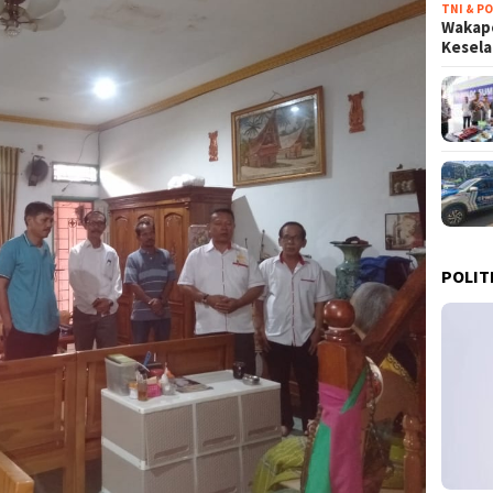
TNI & PO
Wakapo
Kesel
POLIT