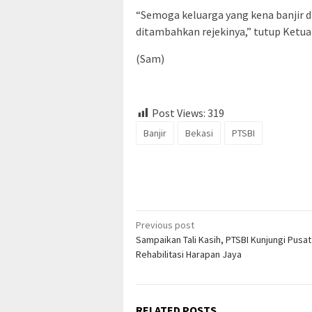
“Semoga keluarga yang kena banjir 
ditambahkan rejekinya,” tutup Ketu
(Sam)
Post Views:
319
Banjir
Bekasi
PTSBI
Post
Previous post
Sampaikan Tali Kasih, PTSBI Kunjungi Pusat
navigation
Rehabilitasi Harapan Jaya
RELATED POSTS