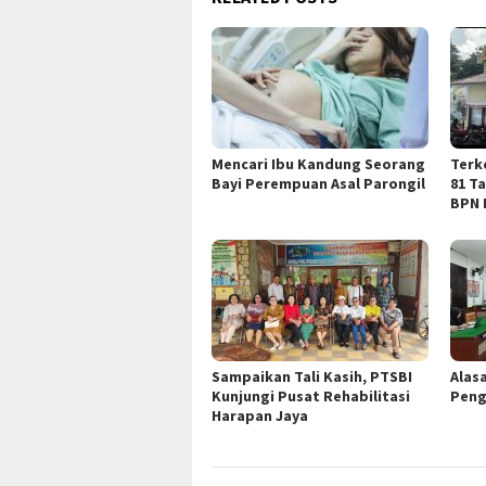
Mencari Ibu Kandung Seorang
Terk
Bayi Perempuan Asal Parongil
81 T
BPN 
Sampaikan Tali Kasih, PTSBI
Alas
Kunjungi Pusat Rehabilitasi
Peng
Harapan Jaya