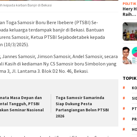
POLITIK
h kepada korban Banjir di Bekasi
Hery 
Raih…
n Toga Samosir Boru Bere Ibebere (PTSBI) Se-
da keluarga terdampak banjir di Bekasi. Bantuan
ourens Samosir, Ketua PTSBI Sejabodetabek kepada
n (10/3/2025).
, Jannes Samosir, Jimson Samosir, Andel Samosir, secara
i Kasih di kediaman Ny. CS Samosir boru Simbolon yang
3, Jl. Lantama 3. Blok D2 No. 46, Bekasi.
TOPIK
KO
nata Masa Depan dan
Toga Samosir Samarinda
SI
ntal Tangguh, PTSBI
Siap Dukung Pesta
PT
akan Seminar Nasional
Partangiangan Bolon PTSBI
2026
PR
HO