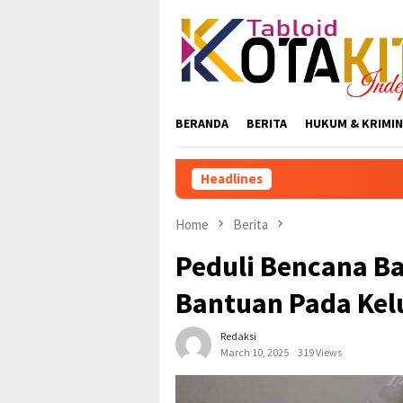
Skip
to
content
BERANDA
BERITA
HUKUM & KRIMIN
Headlines
Revolusi Skuad Macan Ke
Home
Berita
Peduli Bencana Ba
Bantuan Pada Kel
Redaksi
March 10, 2025
319 Views