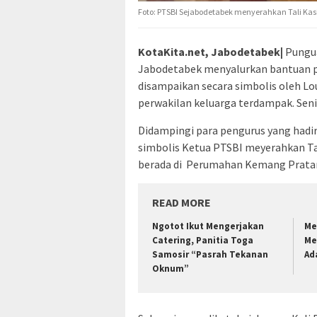
Foto: PTSBI Sejabodetabek menyerahkan Tali Kasi
KotaKita.net, Jabodetabek|
Pungua
Jabodetabek menyalurkan bantuan pa
disampaikan secara simbolis oleh L
perwakilan keluarga terdampak. Seni
Didampingi para pengurus yang hadir
simbolis Ketua PTSBI meyerahkan Tal
berada di Perumahan Kemang Pratama 
READ MORE
Ngotot Ikut Mengerjakan
Me
Catering, Panitia Toga
Me
Samosir “Pasrah Tekanan
Ad
Oknum”