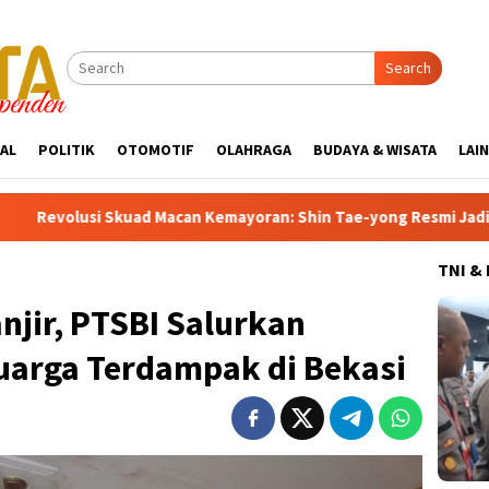
Search
AL
POLITIK
OTOMOTIF
OLAHRAGA
BUDAYA & WISATA
LAI
mayoran: Shin Tae-yong Resmi Jadi Juru Kunci Bursa Transfer Pe
TNI &
njir, PTSBI Salurkan
uarga Terdampak di Bekasi