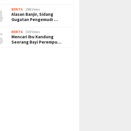
4
BERITA
1566 Views
Alasan Banjir, Sidang
Gugatan Pengemudi …
5
BERITA
1519 Views
Mencari Ibu Kandung
Seorang Bayi Perempu…