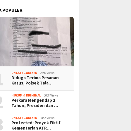
A POPULER
1
UNCATEGORIZED
2550 Views
Diduga Terima Pesanan
Kasus, Polsek Tela…
2
HUKUM & KRIMINAL
2058 Views
Perkara Mengendap 2
Tahun, Presiden dan …
3
UNCATEGORIZED
1857 Views
Protected: Proyek Fiktif
Kementerian ATR…