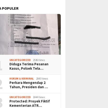
A POPULER
1
UNCATEGORIZED
2536 Views
Diduga Terima Pesanan
Kasus, Polsek Tela…
2
HUKUM & KRIMINAL
2045 Views
Perkara Mengendap 2
Tahun, Presiden dan …
3
UNCATEGORIZED
1844 Views
Protected: Proyek Fiktif
Kementerian ATR…