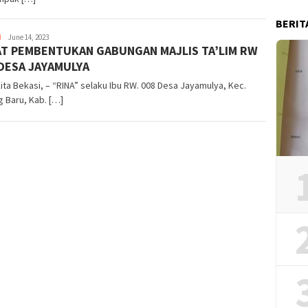
BERIT
H
Redaksi
June 14, 2023
AT PEMBENTUKAN GABUNGAN MAJLIS TA’LIM RW
DESA JAYAMULYA
ita Bekasi, – “RINA” selaku Ibu RW. 008 Desa Jayamulya, Kec.
 Baru, Kab. […]