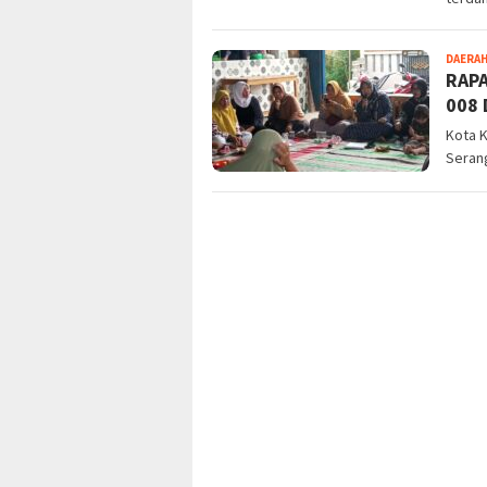
DAERA
RAP
008 
Kota K
Serang