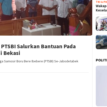
TNI & PO
Wakapo
Kesel
, PTSBI Salurkan Bantuan Pada
i Bekasi
POLIT
oga Samosir Boru Bere Ibebere (PTSBI) Se-Jabodetabek