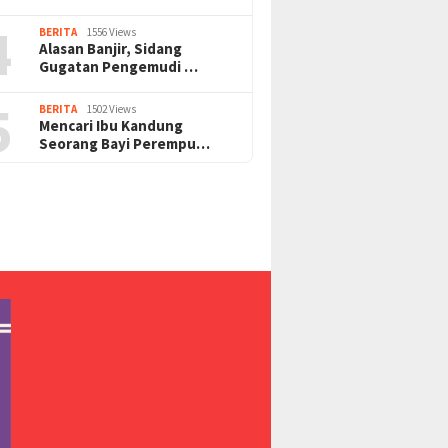
4
BERITA
1556 Views
Alasan Banjir, Sidang
Gugatan Pengemudi …
5
BERITA
1502 Views
Mencari Ibu Kandung
Seorang Bayi Perempu…