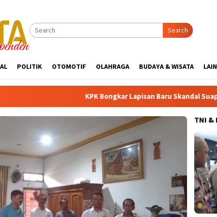
Search
AL
POLITIK
OTOMOTIF
OLAHRAGA
BUDAYA & WISATA
LAI
KPK Bongkar Lapisan Baru Skandal Suap Pajak: Dolar A
TNI &