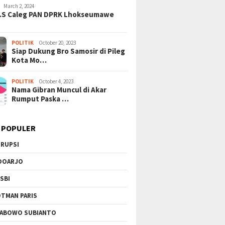
March 2, 2024
H.S Caleg PAN DPRK Lhokseumawe
POLITIK
October 20, 2023
Siap Dukung Bro Samosir di Pileg
Kota Mo…
POLITIK
October 4, 2023
Nama Gibran Muncul di Akar
otret Miris Pendidikan: SD
KPK Bongkar Lapisan Baru
Gel
Rumput Paska …
egeri di Labura Menanti
Skandal Suap Pajak: Dolar AS
Air
untuh, Siswa Bertaruh
Disita di Tangerang, Jaringan
Rum
yawa di Bangunan Reyot
Korupsi Kian Terkuak!
202
 POPULER
RUPSI
DOARJO
SBI
TMAN PARIS
ABOWO SUBIANTO