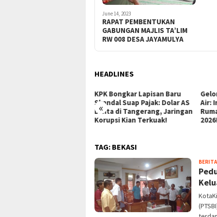
June 14, 2023
RAPAT PEMBENTUKAN
GABUNGAN MAJLIS TA’LIM
RW 008 DESA JAYAMULYA
HEADLINES
KPK Bongkar Lapisan Baru
Gelombang Baru Hoki Bawah
Skandal Suap Pajak: Dolar AS
Air: Indonesia Jadi Tuan
«
Disita di Tangerang, Jaringan
Rumah Kejuaraan Asia CMAS
Korupsi Kian Terkuak!
2026!
TAG:
BEKASI
BERITA
Pedu
Kelu
KotaK
(PTSB
terda