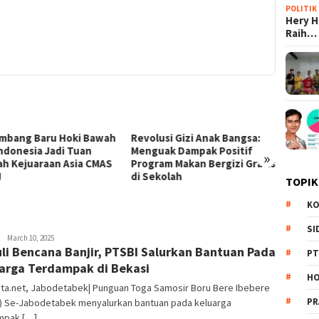
POLITIK
Hery 
Raih…
Revolusi Gizi Anak Bangsa:
Pertarungan Udara Lawan
P
Menguak Dampak Positif
Amukan Api: BNPB Kerahkan
N
»
Program Makan Bergizi Gratis
Helikopter dan Drone
R
di Sekolah
Jinakkan Kobaran Bromo
N
TOPIK
KO
SI
Redaksi
March 10, 2025
li Bencana Banjir, PTSBI Salurkan Bantuan Pada
PT
arga Terdampak di Bekasi
HO
ita.net, Jabodetabek| Punguan Toga Samosir Boru Bere Ibebere
PR
I) Se-Jabodetabek menyalurkan bantuan pada keluarga
mpak […]