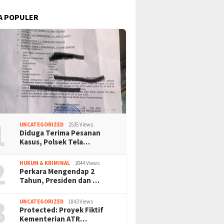
A POPULER
1
UNCATEGORIZED
2535 Views
Diduga Terima Pesanan
Kasus, Polsek Tela…
2
HUKUM & KRIMINAL
2044 Views
Perkara Mengendap 2
Tahun, Presiden dan …
3
UNCATEGORIZED
1843 Views
Protected: Proyek Fiktif
Kementerian ATR…