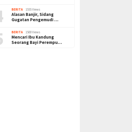
4
BERITA
1555 Views
Alasan Banjir, Sidang
Gugatan Pengemudi …
5
BERITA
1500 Views
Mencari Ibu Kandung
Seorang Bayi Perempu…