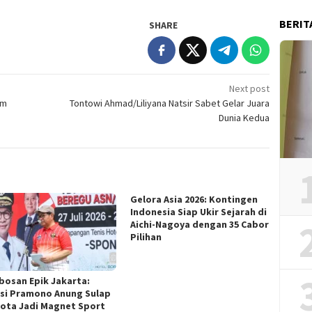
BERIT
SHARE
Next post
im
Tontowi Ahmad/Liliyana Natsir Sabet Gelar Juara
Dunia Kedua
Gelora Asia 2026: Kontingen
Indonesia Siap Ukir Sejarah di
Aichi-Nagoya dengan 35 Cabor
Pilihan
bosan Epik Jakarta:
si Pramono Anung Sulap
Kota Jadi Magnet Sport