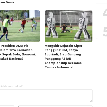
ism Dunia
 Presiden 2026: Visi
Mengukir Sejarah: Kiper
alam Tito Karnavian
Tangguh PSIM, Cahya
k Sepak Bola, Ekonomi,
Supriadi, Siap Guncang
Bakat Nasional
Panggung ASEAN
Championship Bersama
Timnas Indonesia!
 fields are marked
*