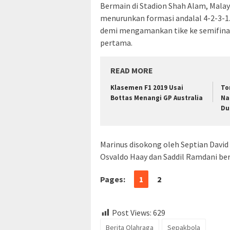
Bermain di Stadion Shah Alam, Malays
menurunkan formasi andalal 4-2-3-
demi mengamankan tike ke semifina
pertama.
READ MORE
Klasemen F1 2019 Usai
To
Bottas Menangi GP Australia
Na
Du
Marinus disokong oleh Septian David
Osvaldo Haay dan Saddil Ramdani bertu
Pages:
1
2
Post Views:
629
Berita Olahraga
Sepakbola