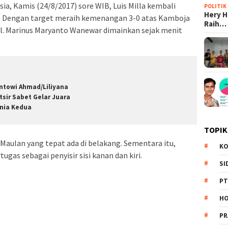
ia, Kamis (24/8/2017) sore WIB, Luis Milla kembali
POLITIK
Hery 
1. Dengan target meraih kemenangan 3-0 atas Kamboja
Raih…
l. Marinus Maryanto Wanewar dimainkan sejak menit
ntowi Ahmad/Liliyana
tsir Sabet Gelar Juara
nia Kedua
TOPIK
 Maulan yang tepat ada di belakang. Sementara itu,
KO
gas sebagai penyisir sisi kanan dan kiri.
SI
PT
HO
PR