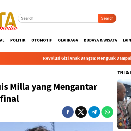
Search
AL
POLITIK
OTOMOTIF
OLAHRAGA
BUDAYA & WISATA
LAI
Revolusi Gizi Anak Bangsa: Menguak Dampak Positif Program
TNI &
uis Milla yang Mengantar
final