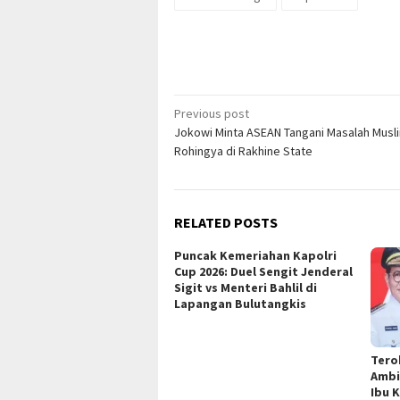
Post
Previous post
Jokowi Minta ASEAN Tangani Masalah Musl
navigation
Rohingya di Rakhine State
RELATED POSTS
Puncak Kemeriahan Kapolri
Cup 2026: Duel Sengit Jenderal
Sigit vs Menteri Bahlil di
Lapangan Bulutangkis
Tero
Ambi
Ibu 