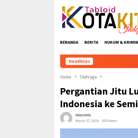
Skip
to
content
BERANDA
BERITA
HUKUM & KRIMIN
Headlines
Home
Olahraga
Pergantian Jitu L
Indonesia ke Semi
MRADMIN
March 17, 2019
629 Views