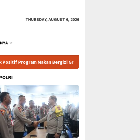
THURSDAY, AUGUST 6, 2026
NNYA
 Makan Bergizi Gratis di Sekolah
Pertarungan Udara Law
 POLRI