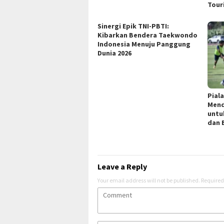
Tour
Sinergi Epik TNI-PBTI:
Kibarkan Bendera Taekwondo
Indonesia Menuju Panggung
Dunia 2026
Piala
Mend
untu
dan 
Leave a Reply
Your email address will not be published.
Required