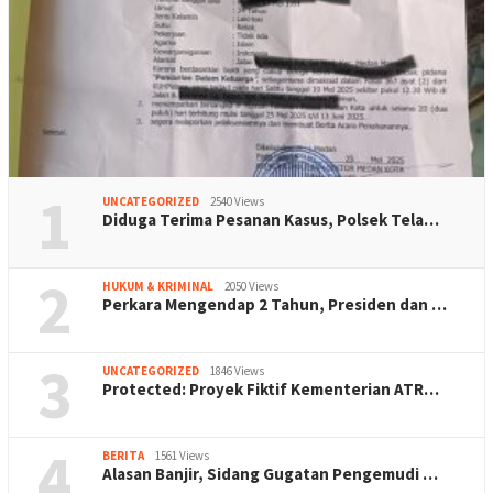
1
UNCATEGORIZED
2540 Views
Diduga Terima Pesanan Kasus, Polsek Tela…
2
HUKUM & KRIMINAL
2050 Views
Perkara Mengendap 2 Tahun, Presiden dan …
3
UNCATEGORIZED
1846 Views
Protected: Proyek Fiktif Kementerian ATR…
4
BERITA
1561 Views
Alasan Banjir, Sidang Gugatan Pengemudi …