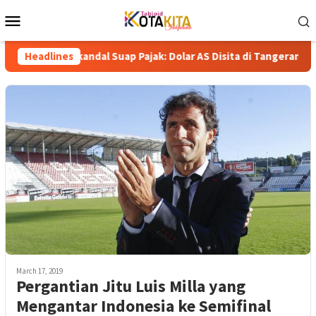
Skip
Mobile
to
Menu
content
u Skandal Suap Pajak: Dolar AS Disita di Tangerang, Jaringan Kor
Headlines
March 17, 2019
Pergantian Jitu Luis Milla yang
Mengantar Indonesia ke Semifinal