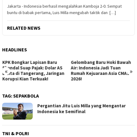
Jakarta - Indonesia berhasil mengalahkan Kamboja 2-0. Sempat
buntu di babak pertama, Luis Milla mengubah taktik dan […]
RELATED NEWS
HEADLINES
Gelombang Baru Hoki Bawah
Revolusi Gizi Anak Bangsa:
Air: Indonesia Jadi Tuan
Menguak Dampak Positif
«
»
Rumah Kejuaraan Asia CMAS
Program Makan Bergizi Gratis
2026!
di Sekolah
TAG:
SEPAKBOLA
Pergantian Jitu Luis Milla yang Mengantar
Indonesia ke Semifinal
TNI & POLRI