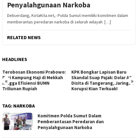
Penyalahgunaan Narkoba
Deliserdang, KotaKita.net,- Polda Sumut memiliki komitmen dalam
memberantas peredaran narkoba di seluruh wilayah […]
RELATED NEWS
HEADLINES
KPK Bongkar Lapisan Baru
Gelombang Baru Hoki Bawah
Skandal Suap Pajak: Dolar AS
Air: Indonesia Jadi Tuan
«
»
Disita di Tangerang, Jaringan
Rumah Kejuaraan Asia CMAS
Korupsi Kian Terkuak!
2026!
TAG:
NARKOBA
Komitmen Polda Sumut Dalam
Pemberantasan Peredaran dan
Penyalahgunaan Narkoba