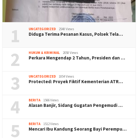
1
UNCATEGORIZED
2548 Views
Diduga Terima Pesanan Kasus, Polsek Tela…
2
HUKUM & KRIMINAL
2058 Views
Perkara Mengendap 2 Tahun, Presiden dan …
3
UNCATEGORIZED
1854 Views
Protected: Proyek Fiktif Kementerian ATR…
4
BERITA
1566 Views
Alasan Banjir, Sidang Gugatan Pengemudi …
5
BERITA
1512 Views
Mencari Ibu Kandung Seorang Bayi Perempu…