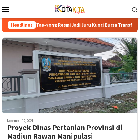
Skip
Mobile
to
Menu
content
in Tae-yong Resmi Jadi Juru Kunci Bursa Transfer Persija Menuj
Headlines
November 12, 2024
Proyek Dinas Pertanian Provinsi di
Madiun Rawan Manipulasi