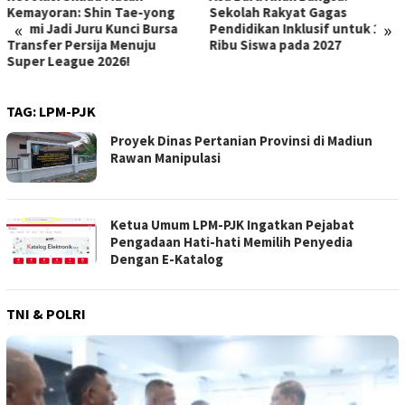
Sekolah Rakyat Gagas
Belia Jadi Korban Kekerasan
«
»
Pendidikan Inklusif untuk 150
Seksual Berjamaah, Libatkan
Ribu Siswa pada 2027
Paman dan Pelaku di Bawah
Umur
TAG:
LPM-PJK
Proyek Dinas Pertanian Provinsi di Madiun
Rawan Manipulasi
Ketua Umum LPM-PJK Ingatkan Pejabat
Pengadaan Hati-hati Memilih Penyedia
Dengan E-Katalog
TNI & POLRI