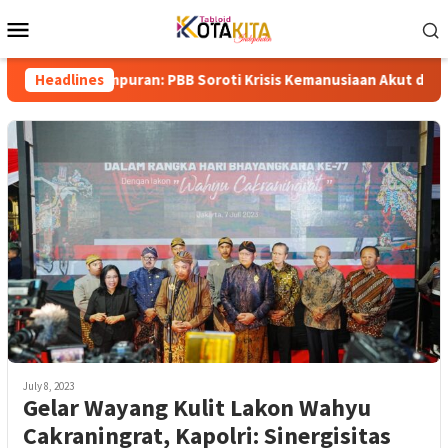
Skip
Mobile
to
Menu
content
 Gempuran: PBB Soroti Krisis Kemanusiaan Akut dan Kekerasan Is
Headlines
July 8, 2023
Gelar Wayang Kulit Lakon Wahyu
Cakraningrat, Kapolri: Sinergisitas