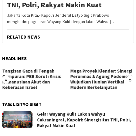
TNI, Polri, Rakyat Makin Kuat
Jakarta Kota Kita,- Kapolri Jenderal Listyo Sigit Prabowo
menghadiri pagelaran Wayang Kulit dengan lakon Wahyu […]
RELATED NEWS
HEADLINES
Mega Proyek Klender: Sinergi
Dari Ambang Putus Sekolah
Perumnas & Agung Podomoro
ke Gerbang Beasiswa: Kisah
«
»
Wujudkan Hunian Vertikal
Inspiratif Anna di Sekolah
Modern Berkelanjutan
Rakyat
TAG:
LISTYO SIGIT
Gelar Wayang Kulit Lakon Wahyu
Cakraningrat, Kapolri: Sinergisitas TNI, Polri,
Rakyat Makin Kuat