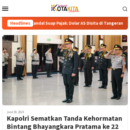
Skip
Mobile
to
Menu
content
u Skandal Suap Pajak: Dolar AS Disita di Tangerang, Jaringan Kor
Headlines
June 30, 2023
Kapolri Sematkan Tanda Kehormatan
Bintang Bhayangkara Pratama ke 22