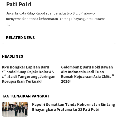
Pati Polri
Jakarta Kota Kita,- Kapolri Jenderal Listyo Sigit Prabowo
menyematkan tanda kehormatan Bintang Bhayangkara Pratama
[…]
RELATED NEWS
HEADLINES
Gelombang Baru Hoki Bawah
Revolusi Gizi Anak Bangsa:
Air: Indonesia Jadi Tuan
Menguak Dampak Positif
«
»
Rumah Kejuaraan Asia CMAS
Program Makan Bergizi Gratis
2026!
di Sekolah
TAG:
KENAIKAN PANGKAT
Kapolri Sematkan Tanda Kehormatan Bintang
Bhayangkara Pratama ke 22 Pati Polri