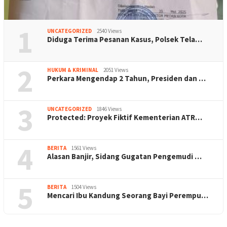
1
UNCATEGORIZED
2540 Views
Diduga Terima Pesanan Kasus, Polsek Tela…
2
HUKUM & KRIMINAL
2051 Views
Perkara Mengendap 2 Tahun, Presiden dan …
3
UNCATEGORIZED
1846 Views
Protected: Proyek Fiktif Kementerian ATR…
4
BERITA
1561 Views
Alasan Banjir, Sidang Gugatan Pengemudi …
5
BERITA
1504 Views
Mencari Ibu Kandung Seorang Bayi Perempu…