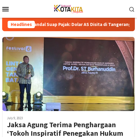
Skip
Mobile
to
Menu
content
 Skandal Suap Pajak: Dolar AS Disita di Tangerang, Jaringan Koru
Headlines
July 9, 2023
Jaksa Agung Terima Penghargaan
‘Tokoh Inspiratif Penegakan Hukum