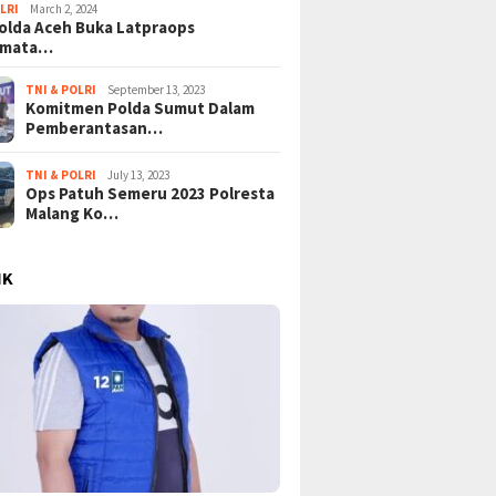
LRI
March 2, 2024
lda Aceh Buka Latpraops
amata…
TNI & POLRI
September 13, 2023
Komitmen Polda Sumut Dalam
Pemberantasan…
TNI & POLRI
July 13, 2023
Ops Patuh Semeru 2023 Polresta
Malang Ko…
IK
ongkar Lapisan Baru
Tangisan Gaza di Tengah
Mega Pr