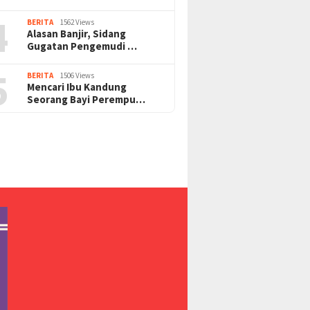
4
BERITA
1562 Views
Alasan Banjir, Sidang
Gugatan Pengemudi …
5
BERITA
1506 Views
Mencari Ibu Kandung
Seorang Bayi Perempu…