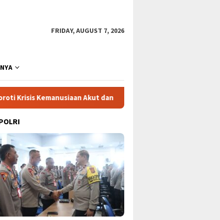
FRIDAY, AUGUST 7, 2026
NNYA
manusiaan Akut dan Kekerasan Israel
Mega Proyek Klend
 POLRI