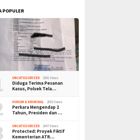
A POPULER
1
UNCATEGORIZED
2541 Views
Diduga Terima Pesanan
Kasus, Polsek Tela…
2
HUKUM & KRIMINAL
2055 Views
Perkara Mengendap 2
Tahun, Presiden dan …
3
UNCATEGORIZED
1847 Views
Protected: Proyek Fiktif
Kementerian ATR…