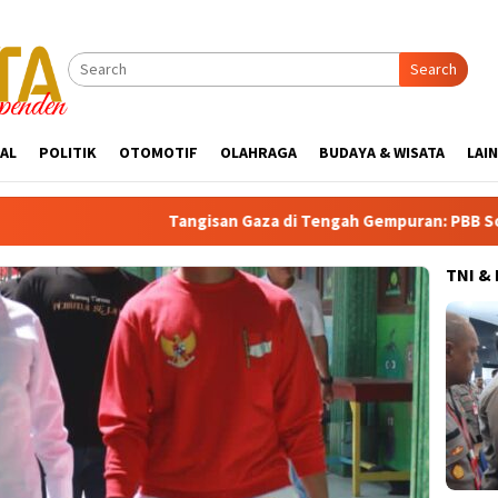
Search
AL
POLITIK
OTOMOTIF
OLAHRAGA
BUDAYA & WISATA
LAI
Tangisan Gaza di Tengah Gempuran: PBB Soroti Krisis Ke
TNI &