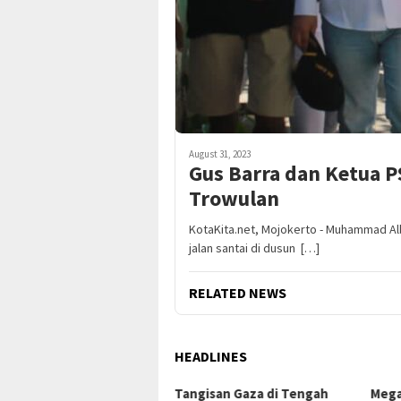
August 31, 2023
Gus Barra dan Ketua PS
Trowulan
KotaKita.net, Mojokerto - Muhammad Al
jalan santai di dusun […]
RELATED NEWS
HEADLINES
ngisan Gaza di Tengah
Mega Proyek Klender:
Dari