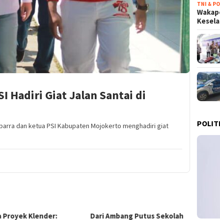
TNI & PO
Wakapo
Kesel
I Hadiri Giat Jalan Santai di
POLIT
barra dan ketua PSI Kabupaten Mojokerto menghadiri giat
 Ambang Putus Sekolah
Terobosan Ekonomi
KPK B