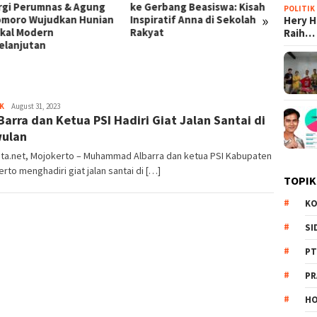
erbang Beasiswa: Kisah
Prabowo: Dari Kampung Haji
Skanda
POLITIK
»
iratif Anna di Sekolah
di Mekkah hingga Efisiensi
Disita
Hery 
at
BUMN Triliunan Rupiah
Korups
Raih…
K
Redaksi
August 31, 2023
Barra dan Ketua PSI Hadiri Giat Jalan Santai di
ulan
ita.net, Mojokerto – Muhammad Albarra dan ketua PSI Kabupaten
rto menghadiri giat jalan santai di […]
TOPIK
KO
SI
PT
PR
HO