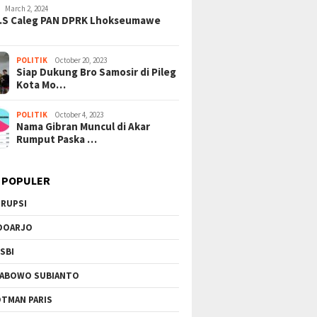
l Suap Pajak: Dolar AS
Gempuran: PBB Soroti Krisis
Sinergi
March 2, 2024
 di Tangerang, Jaringan
Kemanusiaan Akut dan
Podomo
H.S Caleg PAN DPRK Lhokseumawe
i Kian Terkuak!
Kekerasan Israel
Vertika
Berkela
POLITIK
October 20, 2023
Siap Dukung Bro Samosir di Pileg
Kota Mo…
POLITIK
October 4, 2023
Nama Gibran Muncul di Akar
Rumput Paska …
 POPULER
RUPSI
DOARJO
SBI
ABOWO SUBIANTO
TMAN PARIS