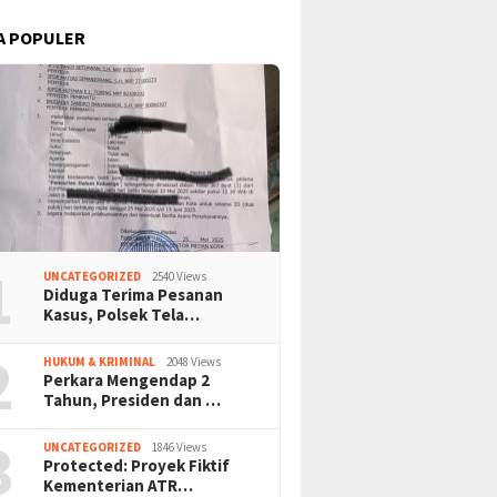
A POPULER
1
UNCATEGORIZED
2540 Views
Diduga Terima Pesanan
Kasus, Polsek Tela…
2
HUKUM & KRIMINAL
2048 Views
Perkara Mengendap 2
Tahun, Presiden dan …
3
UNCATEGORIZED
1846 Views
Protected: Proyek Fiktif
Kementerian ATR…