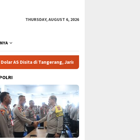
THURSDAY, AUGUST 6, 2026
NNYA
angerang, Jaringan Korupsi Kian Terkuak!
Gelombang Baru 
 POLRI