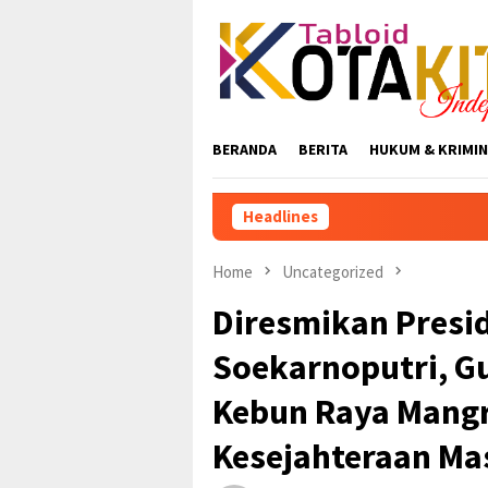
Skip
to
content
BERANDA
BERITA
HUKUM & KRIMIN
Headlines
K
Home
Uncategorized
Diresmikan Presid
Soekarnoputri, G
Kebun Raya Mangr
Kesejahteraan Mas