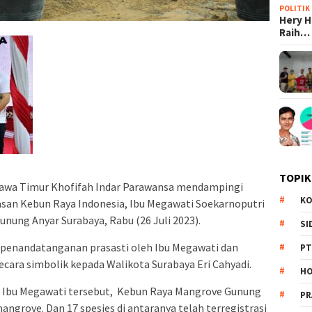
POLITIK
Hery 
Raih…
TOPIK
Jawa Timur Khofifah Indar Parawansa mendampingi
KO
yasan Kebun Raya Indonesia, Ibu Megawati Soekarnoputri
ung Anyar Surabaya, Rabu (26 Juli 2023).
SI
 penandatanganan prasasti oleh Ibu Megawati dan
PT
cara simbolik kepada Walikota Surabaya Eri Cahyadi.
HO
i Ibu Megawati tersebut, Kebun Raya Mangrove Gunung
PR
angrove. Dan 17 spesies di antaranya telah terregistrasi