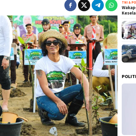
TNI & PO
Wakapo
Kesel
POLIT