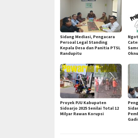
Sidang Mediasi, Pengacara
Ngot
Persoal Legal Standing
Cate
Kepala Desa dan Panitia PTSL
Samo
Randupitu
Okn
Proyek PJU Kabupaten
Peng
Sidoarjo 2025 Senilai Total 12
Sida
Milyar Rawan Korupsi
Pemb
Gadi