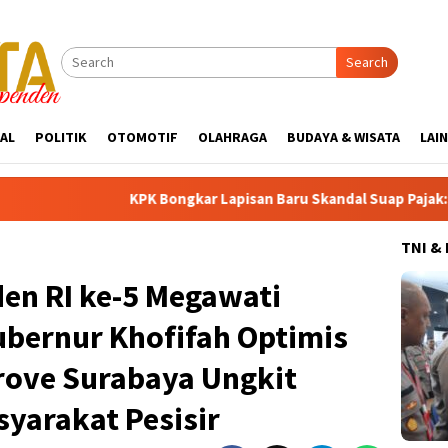
Search
AL
POLITIK
OTOMOTIF
OLAHRAGA
BUDAYA & WISATA
LAI
PK Bongkar Lapisan Baru Skandal Suap Pajak: Dolar AS Disita di T
TNI &
en RI ke-5 Megawati
ubernur Khofifah Optimis
ove Surabaya Ungkit
yarakat Pesisir