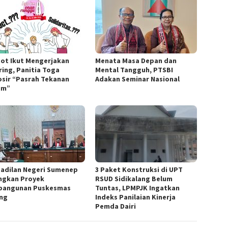
ot Ikut Mengerjakan
Menata Masa Depan dan
ring, Panitia Toga
Mental Tangguh, PTSBI
sir “Pasrah Tekanan
Adakan Seminar Nasional
um”
adilan Negeri Sumenep
3 Paket Konstruksi di UPT
ngkan Proyek
RSUD Sidikalang Belum
angunan Puskesmas
Tuntas, LPMPJK Ingatkan
ng
Indeks Panilaian Kinerja
Pemda Dairi