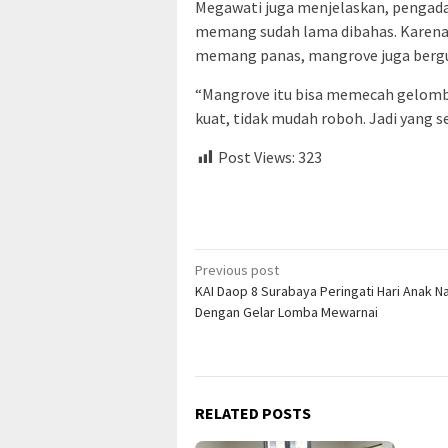
Megawati juga menjelaskan, pengada
memang sudah lama dibahas. Karena 
memang panas, mangrove juga berg
“Mangrove itu bisa memecah gelomba
kuat, tidak mudah roboh. Jadi yang se
Post Views:
323
Post
Previous post
KAI Daop 8 Surabaya Peringati Hari Anak N
navigation
Dengan Gelar Lomba Mewarnai
RELATED POSTS