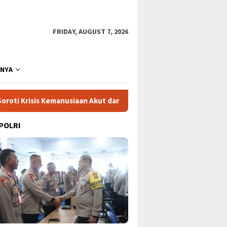
FRIDAY, AUGUST 7, 2026
NNYA
emanusiaan Akut dan Kekerasan Israel
Mega Proyek Klend
 POLRI