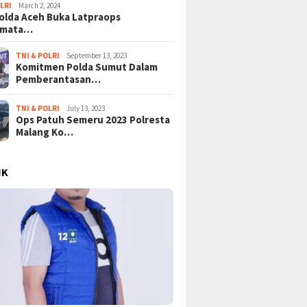
LRI
March 2, 2024
lda Aceh Buka Latpraops
amata…
TNI & POLRI
September 13, 2023
Komitmen Polda Sumut Dalam
Pemberantasan…
TNI & POLRI
July 13, 2023
Ops Patuh Semeru 2023 Polresta
Malang Ko…
IK
ongkar Lapisan Baru
Tangisan Gaza di Tengah
Mega P