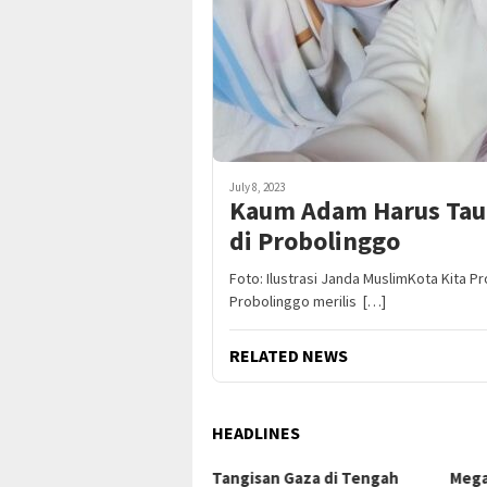
July 8, 2023
Kaum Adam Harus Tau,
di Probolinggo
Foto: Ilustrasi Janda MuslimKota Kita 
Probolinggo merilis […]
RELATED NEWS
HEADLINES
ngisan Gaza di Tengah
Mega Proyek Klender:
Dar