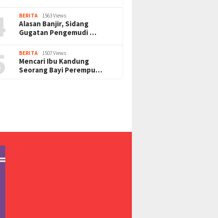
4
BERITA
1563 Views
Alasan Banjir, Sidang
Gugatan Pengemudi …
5
BERITA
1507 Views
Mencari Ibu Kandung
Seorang Bayi Perempu…