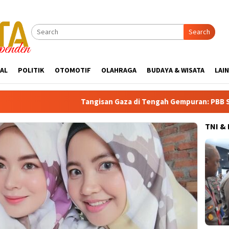
Search
AL
POLITIK
OTOMOTIF
OLAHRAGA
BUDAYA & WISATA
LAI
Tangisan Gaza di Tengah Gempuran: PBB Soroti Krisis K
TNI &