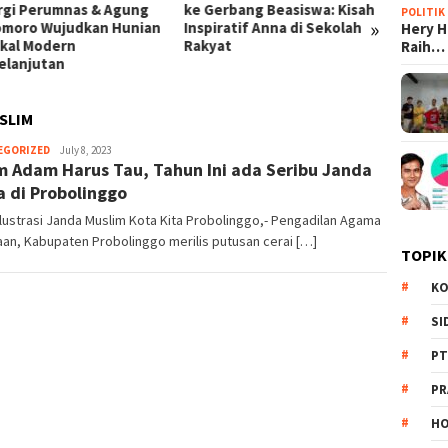
Gerbang Beasiswa: Kisah
Prabowo: Dari Kampung Haji
Skand
POLITIK
»
iratif Anna di Sekolah
di Mekkah hingga Efisiensi
Disit
Hery 
yat
BUMN Triliunan Rupiah
Korup
Raih…
SLIM
EGORIZED
Redaksi
July 8, 2023
 Adam Harus Tau, Tahun Ini ada Seribu Janda
 di Probolinggo
Ilustrasi Janda Muslim Kota Kita Probolinggo,- Pengadilan Agama
an, Kabupaten Probolinggo merilis putusan cerai […]
TOPIK
KO
SI
PT
PR
HO