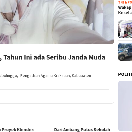
TNI & PO
Wakapo
Kesel
 Tahun Ini ada Seribu Janda Muda
POLIT
Probolinggo,- Pengadilan Agama Kraksaan, Kabupaten
i Ambang Putus Sekolah
Terobosan Ekonomi
KPK B