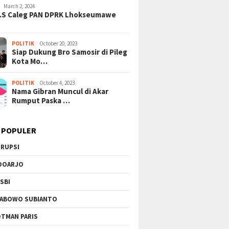
al Suap Pajak: Dolar AS
Gempuran: PBB Soroti Krisis
Sinerg
March 2, 2024
a di Tangerang, Jaringan
Kemanusiaan Akut dan
Podomo
H.S Caleg PAN DPRK Lhokseumawe
si Kian Terkuak!
Kekerasan Israel
Vertik
Berkel
POLITIK
October 20, 2023
Siap Dukung Bro Samosir di Pileg
Kota Mo…
POLITIK
October 4, 2023
Nama Gibran Muncul di Akar
Rumput Paska …
 POPULER
RUPSI
DOARJO
SBI
ABOWO SUBIANTO
TMAN PARIS