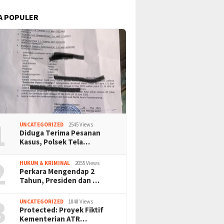
A POPULER
1
UNCATEGORIZED
2545 Views
Diduga Terima Pesanan
Kasus, Polsek Tela…
2
HUKUM & KRIMINAL
2055 Views
Perkara Mengendap 2
Tahun, Presiden dan …
3
UNCATEGORIZED
1848 Views
Protected: Proyek Fiktif
Kementerian ATR…