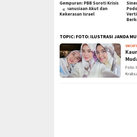
mpuran: PBB Soroti Krisis
Sinergi Perumnas & Agung
ke 
«
manusiaan Akut dan
Podomoro Wujudkan Hunian
Insp
kerasan Israel
Vertikal Modern
Rak
Berkelanjutan
TOPIC:
FOTO: ILUSTRASI JANDA MU
UNCAT
Kaum
Muda
Foto: 
Kraksa