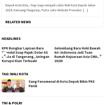
Depok Kota Kita,- Siap maju menjadi calon Wali kota Depok tahun
2024, Kaesang Pangarep, Putra Joko Widodo Presiden […]
RELATED NEWS
HEADLINES
Gelombang Baru Hoki Bawah
Revolusi Gizi Anak Bangsa:
Air: Indonesia Jadi Tuan
Menguak Dampak Positif
«
»
Rumah Kejuaraan Asia CMAS
Program Makan Bergizi Gratis
2026!
di Sekolah
TAG:
WALI KOTA
Sang Fenomenal di Kota Depok Bikin PKS
Panik
TNI & POLRI