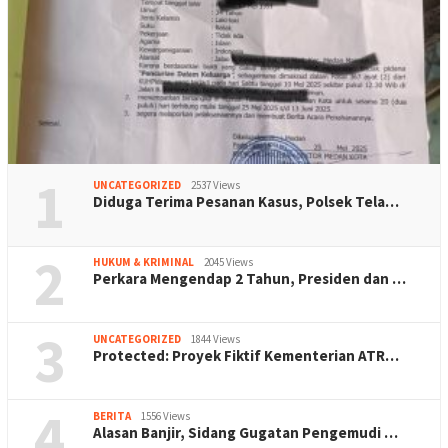
1
UNCATEGORIZED
2537 Views
Diduga Terima Pesanan Kasus, Polsek Tela…
2
HUKUM & KRIMINAL
2045 Views
Perkara Mengendap 2 Tahun, Presiden dan …
3
UNCATEGORIZED
1844 Views
Protected: Proyek Fiktif Kementerian ATR…
4
BERITA
1556 Views
Alasan Banjir, Sidang Gugatan Pengemudi …