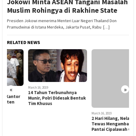
Jokowi Minta ASEAN Tangani Masalah
Muslim Rohingya di Rakhine State
Presiden Jokowi menerima Menteri Luar Negeri Thailand Don
Pramudwinai di Istana Merdeka, Jakarta Pusat, Rabu […]
RELATED NEWS
«
»
March 16, 2019
14 Tahun Terbunuhnya
March 16, 2019
Munir, Polri Didesak Bentuk
2 Hari Hilang, Nelayan
Tim Khusus
Tewas Mengambang di
Pantai Cipalawah Garut
M
B
T
P