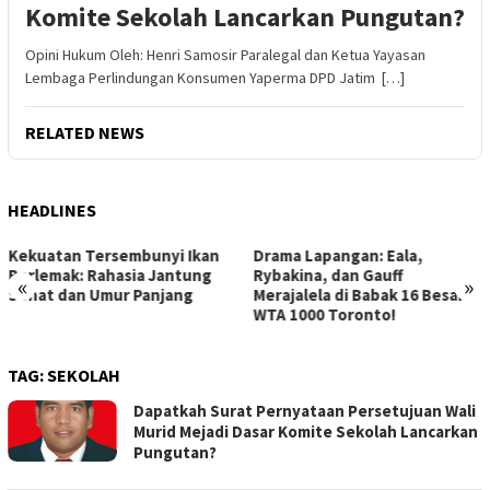
Komite Sekolah Lancarkan Pungutan?
Opini Hukum Oleh: Henri Samosir Paralegal dan Ketua Yayasan
Lembaga Perlindungan Konsumen Yaperma DPD Jatim […]
RELATED NEWS
HEADLINES
Drama Lapangan: Eala,
Strategi Jitu Memenangkan
Rybakina, dan Gauff
Lelang Mobil Bekas: Hindari
«
»
Merajalela di Babak 16 Besar
Kerugian, Raih Keuntungan
WTA 1000 Toronto!
Maksimal!
TAG:
SEKOLAH
Dapatkah Surat Pernyataan Persetujuan Wali
Murid Mejadi Dasar Komite Sekolah Lancarkan
Pungutan?