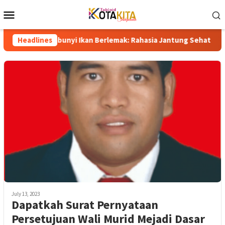
Skip
Mobile
to
Menu
content
ersembunyi Ikan Berlemak: Rahasia Jantung Sehat dan Umur Pan
Headlines
July 13, 2023
Dapatkah Surat Pernyataan
Persetujuan Wali Murid Mejadi Dasar