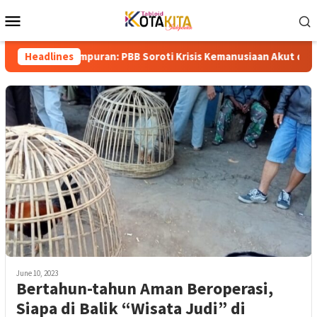
Skip
Mobile
to
Menu
content
ah Gempuran: PBB Soroti Krisis Kemanusiaan Akut dan Kekerasan 
Headlines
June 10, 2023
Bertahun-tahun Aman Beroperasi,
Siapa di Balik “Wisata Judi” di