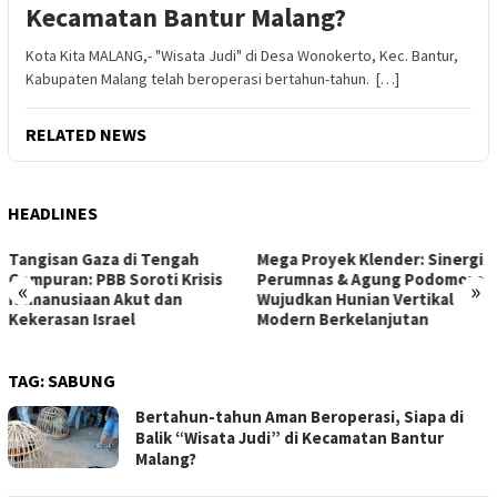
Kecamatan Bantur Malang?
Kota Kita MALANG,- "Wisata Judi" di Desa Wonokerto, Kec. Bantur,
Kabupaten Malang telah beroperasi bertahun-tahun. […]
RELATED NEWS
HEADLINES
Mega Proyek Klender: Sinergi
Dari Ambang Putus Sekolah
Perumnas & Agung Podomoro
ke Gerbang Beasiswa: Kisah
«
»
Wujudkan Hunian Vertikal
Inspiratif Anna di Sekolah
Modern Berkelanjutan
Rakyat
TAG:
SABUNG
Bertahun-tahun Aman Beroperasi, Siapa di
Balik “Wisata Judi” di Kecamatan Bantur
Malang?