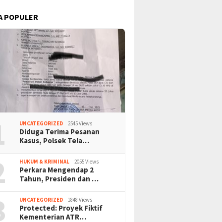
A POPULER
1
UNCATEGORIZED
2545 Views
Diduga Terima Pesanan
Kasus, Polsek Tela…
2
HUKUM & KRIMINAL
2055 Views
Perkara Mengendap 2
Tahun, Presiden dan …
3
UNCATEGORIZED
1848 Views
Protected: Proyek Fiktif
Kementerian ATR…