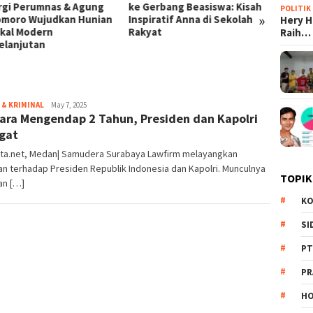
Gerbang Beasiswa: Kisah
Prabowo: Dari Kampung Haji
Skand
POLITIK
»
iratif Anna di Sekolah
di Mekkah hingga Efisiensi
Disit
Hery 
yat
BUMN Triliunan Rupiah
Korup
Raih…
& KRIMINAL
Redaksi
May 7, 2025
ara Mengendap 2 Tahun, Presiden dan Kapolri
gat
ita.net, Medan| Samudera Surabaya Lawfirm melayangkan
n terhadap Presiden Republik Indonesia dan Kapolri. Munculnya
TOPIK
an […]
KO
SI
PT
PR
HO