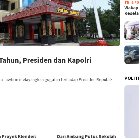
TNI & PO
Wakapo
Kesel
Tahun, Presiden dan Kapolri
POLIT
ya Lawfirm melayangkan gugatan terhadap Presiden Republik
i Ambang Putus Sekolah
Terobosan Ekonomi
KPK B