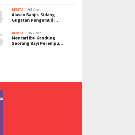
4
BERITA
1563 Views
Alasan Banjir, Sidang
Gugatan Pengemudi …
5
BERITA
1507 Views
Mencari Ibu Kandung
Seorang Bayi Perempu…