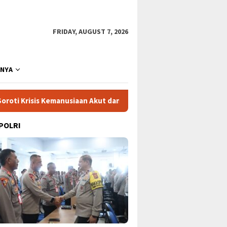
FRIDAY, AUGUST 7, 2026
NNYA
emanusiaan Akut dan Kekerasan Israel
Mega Proyek Klend
 POLRI