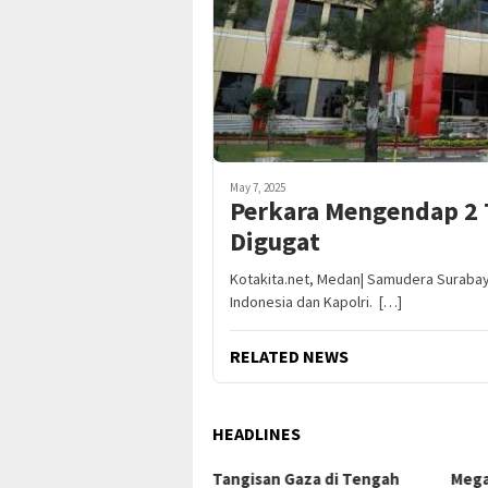
May 7, 2025
Perkara Mengendap 2 
Digugat
Kotakita.net, Medan| Samudera Suraba
Indonesia dan Kapolri. […]
RELATED NEWS
HEADLINES
ngisan Gaza di Tengah
Mega Proyek Klender:
Dar