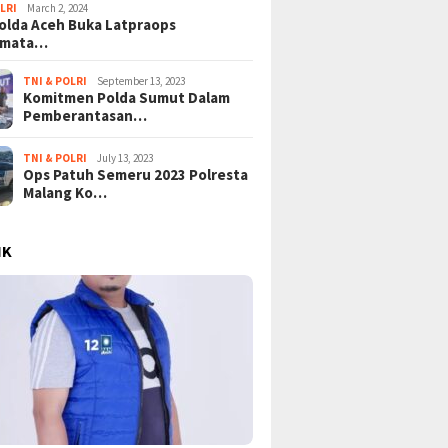
LRI
March 2, 2024
lda Aceh Buka Latpraops
amata…
TNI & POLRI
September 13, 2023
Komitmen Polda Sumut Dalam
Pemberantasan…
TNI & POLRI
July 13, 2023
Ops Patuh Semeru 2023 Polresta
Malang Ko…
IK
ongkar Lapisan Baru
Tangisan Gaza di Tengah
Mega P