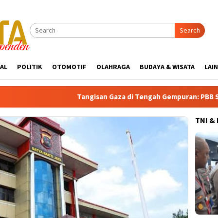
Search
AL
POLITIK
OTOMOTIF
OLAHRAGA
BUDAYA & WISATA
LAI
Tangisan Gaza di Tengah Gempuran: PBB Soroti Krisis K
TNI &