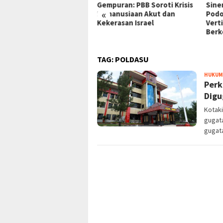
mpuran: PBB Soroti Krisis
Sinergi Perumnas & Agung
ke 
«
manusiaan Akut dan
Podomoro Wujudkan Hunian
Insp
kerasan Israel
Vertikal Modern
Rak
Berkelanjutan
TAG:
POLDASU
HUKUM 
Perk
Digu
Kotak
gugata
gugat