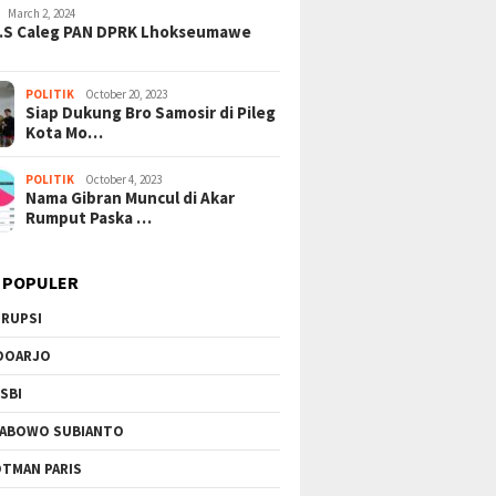
al Suap Pajak: Dolar AS
Gempuran: PBB Soroti Krisis
Sinerg
March 2, 2024
a di Tangerang, Jaringan
Kemanusiaan Akut dan
Podomo
H.S Caleg PAN DPRK Lhokseumawe
si Kian Terkuak!
Kekerasan Israel
Vertik
Berkel
POLITIK
October 20, 2023
Siap Dukung Bro Samosir di Pileg
Kota Mo…
POLITIK
October 4, 2023
Nama Gibran Muncul di Akar
Rumput Paska …
 POPULER
RUPSI
DOARJO
SBI
ABOWO SUBIANTO
TMAN PARIS