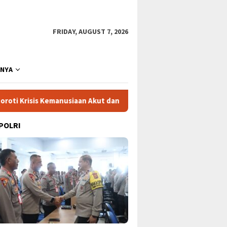
FRIDAY, AUGUST 7, 2026
NNYA
manusiaan Akut dan Kekerasan Israel
Mega Proyek Klend
 POLRI