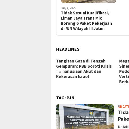
July 4, 2025
Tidak Sesuai Kualifikasi,
Liman Jaya Trans Mix
Borong 6 Paket Pekerjaan
di PJN Wilayah III Jatim
HEADLINES
gisan Gaza di Tengah
Mega Proyek Klender:
Dari
puran: PBB Soroti Krisis
Sinergi Perumnas & Agung
ke G
«
manusiaan Akut dan
Podomoro Wujudkan Hunian
Insp
erasan Israel
Vertikal Modern
Raky
Berkelanjutan
TAG:
PJN
UNCAT
Tida
Pake
KotaKi