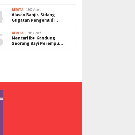
4
BERITA
1562 Views
Alasan Banjir, Sidang
Gugatan Pengemudi …
5
BERITA
1506 Views
Mencari Ibu Kandung
Seorang Bayi Perempu…