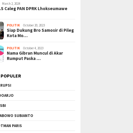
March 2, 2024
H.S Caleg PAN DPRK Lhokseumawe
POLITIK
October 20, 2023
Siap Dukung Bro Samosir di Pileg
Kota Mo…
POLITIK
October 4, 2023
Nama Gibran Muncul di Akar
Rumput Paska …
ngkar Lapisan Baru
Tangisan Gaza di Tengah
Mega Pr
l Suap Pajak: Dolar AS
Gempuran: PBB Soroti Krisis
Sinergi
 di Tangerang, Jaringan
Kemanusiaan Akut dan
Podomo
 POPULER
i Kian Terkuak!
Kekerasan Israel
Vertika
Berkela
RUPSI
DOARJO
SBI
ABOWO SUBIANTO
TMAN PARIS