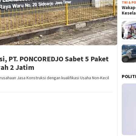
TNI & PO
Wakapo
Kesel
asi, PT. PONCOREDJO Sabet 5 Paket
yah 2 Jatim
POLIT
erusahaan Jasa Konstruksi dengan kualifikasi Usaha Non-Kecil