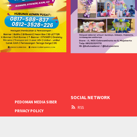
SOCIAL NETWORK
PEDOMAN MEDIA SIBER
RSS
PRIVACY POLICY
Media KotaKita.Net @2023