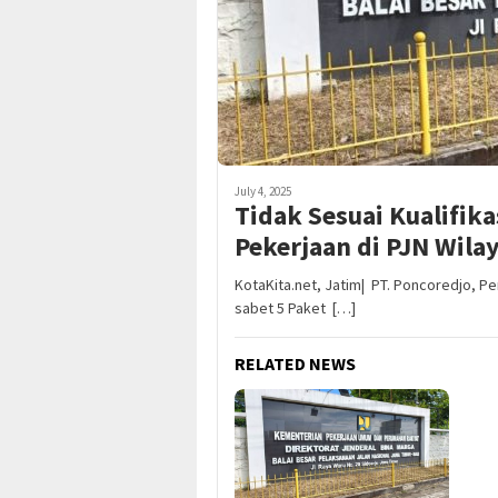
July 4, 2025
Tidak Sesuai Kualifik
Pekerjaan di PJN Wila
KotaKita.net, Jatim| PT. Poncoredjo, P
sabet 5 Paket […]
RELATED NEWS