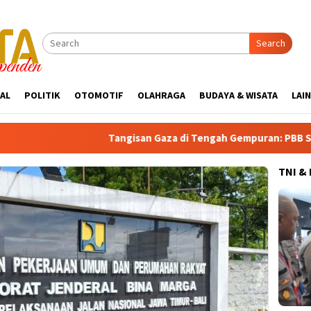
Search
AL
POLITIK
OTOMOTIF
OLAHRAGA
BUDAYA & WISATA
LAI
Tangisan Gaza di Tengah Gempuran: PBB Soroti Krisis Ke
TNI &