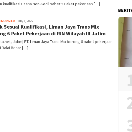
 kualifikasi Usaha Non-Kecil sabet 5 Paket pekerjaan […]
BERIT
EGORIZED
Redaksi
July 4, 2025
k Sesuai Kualifikasi, Liman Jaya Trans Mix
ng 6 Paket Pekerjaan di PJN Wilayah III Jatim
ta.net, Jatim| PT. Liman Jaya Trans Mix borong 6 paket pekerjaan
di Balai Besar […]