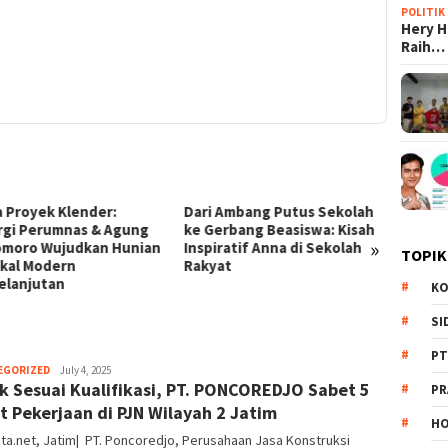
POLITIK
Hery 
Raih…
 Ambang Putus Sekolah
Terobosan Ekonomi
KPK Bo
erbang Beasiswa: Kisah
Prabowo: Dari Kampung Haji
Skanda
»
iratif Anna di Sekolah
di Mekkah hingga Efisiensi
Disita
TOPIK
at
BUMN Triliunan Rupiah
Korups
KO
SI
PT
EGORIZED
Redaksi
July 4, 2025
k Sesuai Kualifikasi, PT. PONCOREDJO Sabet 5
PR
t Pekerjaan di PJN Wilayah 2 Jatim
HO
ta.net, Jatim| PT. Poncoredjo, Perusahaan Jasa Konstruksi