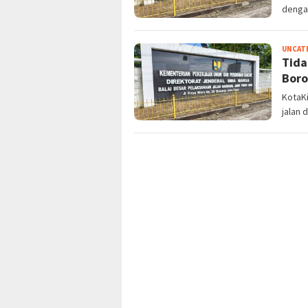
dengan
UNCAT
Tida
Boro
KotaKi
jalan 