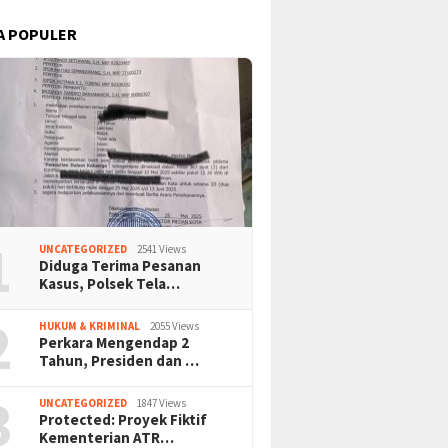
A POPULER
1
UNCATEGORIZED
2541 Views
Diduga Terima Pesanan
Kasus, Polsek Tela…
2
HUKUM & KRIMINAL
2055 Views
Perkara Mengendap 2
Tahun, Presiden dan …
3
UNCATEGORIZED
1847 Views
Protected: Proyek Fiktif
Kementerian ATR…