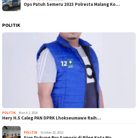
Ops Patuh Semeru 2023 Polresta Malang Ko…
POLITIK
POLITIK
March 2, 2024
Hery H.S Caleg PAN DPRK Lhokseumawe Raih…
POLITIK
October 20, 2023
Siap Dukung Bro Samosir di Pileg Kota Mo…