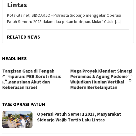
Lintas
KotaKita.net, SIDOARJO - Polresta Sidoarjo menggelar Operasi
Patuh Semeru 2023 dalam dua pekan kedepan. Mulai 10 Juli […]
RELATED NEWS
HEADLINES
Mega Proyek Klender: Sinergi
Dari Ambang Putus Sekolah
Perumnas & Agung Podomoro
ke Gerbang Beasiswa: Kisah
«
»
Wujudkan Hunian Vertikal
Inspiratif Anna di Sekolah
Modern Berkelanjutan
Rakyat
TAG:
OPRASI PATUH
Operasi Patuh Semeru 2023, Masyarakat
Sidoarjo Wajib Tertib Lalu Lintas