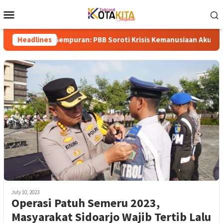
Skip
Mobile
to
Menu
content
gah Gempuran: PBB Soroti Krisis Kemanusiaan Akut dan Kekerasa
Headlines
July 10, 2023
Operasi Patuh Semeru 2023,
Masyarakat Sidoarjo Wajib Tertib Lalu