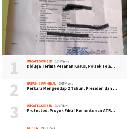
1
UNCATEGORIZED
2545 Views
Diduga Terima Pesanan Kasus, Polsek Tela…
2
HUKUM & KRIMINAL
2055 Views
Perkara Mengendap 2 Tahun, Presiden dan …
3
UNCATEGORIZED
1848 Views
Protected: Proyek Fiktif Kementerian ATR…
BERITA
1563 Views