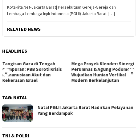
KotaKita.Net-Jakarta Barat| Persekutuan Gereja-Gereja dan
Lembaga-Lembaga Injili Indonesia (PGLII) Jakarta Barat […]
RELATED NEWS
HEADLINES
Mega Proyek Klender: Sinergi
Dari Ambang Putus Sekolah
Perumnas & Agung Podomoro
ke Gerbang Beasiswa: Kisah
«
»
Wujudkan Hunian Vertikal
Inspiratif Anna di Sekolah
Modern Berkelanjutan
Rakyat
TAG:
NATAL
Natal PGLII Jakarta Barat Hadirkan Pelayanan
Yang Berdampak
TNI & POLRI