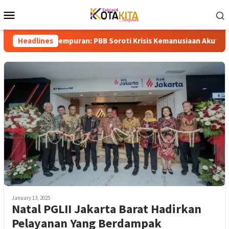
Skip
Mobile
to
Menu
content
gah Gempuran: PBB Soroti Krisis Kemanusiaan Akut dan Kekerasan
Headlines
January 13, 2025
Natal PGLII Jakarta Barat Hadirkan
Pelayanan Yang Berdampak