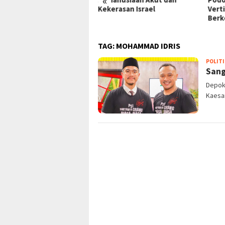
«
upsi Kian Terkuak!
Kekerasan Israel
Vert
Berk
TAG:
MOHAMMAD IDRIS
POLITI
Sang
Depok 
Kaesa