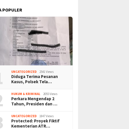
A POPULER
1
UNCATEGORIZED
2541 Views
Diduga Terima Pesanan
Kasus, Polsek Tela…
2
HUKUM & KRIMINAL
2055 Views
Perkara Mengendap 2
Tahun, Presiden dan …
3
UNCATEGORIZED
1847 Views
Protected: Proyek Fiktif
Kementerian ATR…