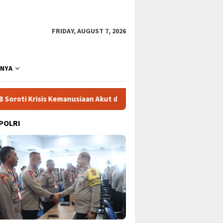
FRIDAY, AUGUST 7, 2026
NNYA
isis Kemanusiaan Akut dan Kekerasan Israel
Mega Proyek 
 POLRI