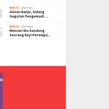
4
BERITA
1562 Views
Alasan Banjir, Sidang
Gugatan Pengemudi …
5
BERITA
1505 Views
Mencari Ibu Kandung
Seorang Bayi Perempu…