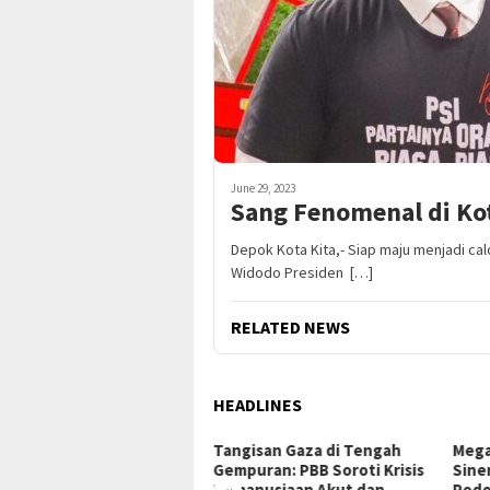
June 29, 2023
Sang Fenomenal di Ko
Depok Kota Kita,- Siap maju menjadi ca
Widodo Presiden […]
RELATED NEWS
HEADLINES
 Bongkar Lapisan Baru
Tangisan Gaza di Tengah
Mega
ndal Suap Pajak: Dolar AS
Gempuran: PBB Soroti Krisis
Sine
ita di Tangerang, Jaringan
Kemanusiaan Akut dan
Podo