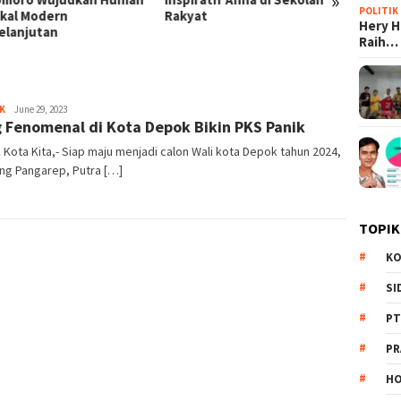
»
POLITIK
ikal Modern
Rakyat
BUMN T
Hery 
elanjutan
Raih…
K
Redaksi
June 29, 2023
 Fenomenal di Kota Depok Bikin PKS Panik
Kota Kita,- Siap maju menjadi calon Wali kota Depok tahun 2024,
ng Pangarep, Putra […]
TOPIK
KO
SI
PT
PR
HO