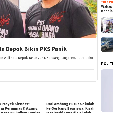
TNI & PO
Wakapo
Kesel
ta Depok Bikin PKS Panik
lon Wali kota Depok tahun 2024, Kaesang Pangarep, Putra Joko
POLIT
 Proyek Klender:
Dari Ambang Putus Sekolah
Terob
rgi Perumnas & Agung
ke Gerbang Beasiswa: Kisah
Prabow
moro Wujudkan Hunian
Inspiratif Anna di Sekolah
di Mek