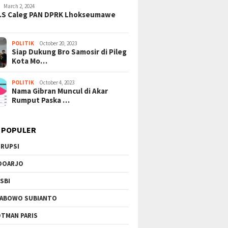
March 2, 2024
riliunan Rupiah
Korupsi Kian Terkuak!
Kekeras
H.S Caleg PAN DPRK Lhokseumawe
POLITIK
October 20, 2023
Siap Dukung Bro Samosir di Pileg
Kota Mo…
POLITIK
October 4, 2023
Nama Gibran Muncul di Akar
Rumput Paska …
 POPULER
RUPSI
DOARJO
SBI
ABOWO SUBIANTO
TMAN PARIS