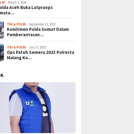
LRI
March 2, 2024
lda Aceh Buka Latpraops
amata…
TNI & POLRI
September 13, 2023
Komitmen Polda Sumut Dalam
Pemberantasan…
TNI & POLRI
July 13, 2023
Ops Patuh Semeru 2023 Polresta
Malang Ko…
IK
osan Ekonomi
KPK Bongkar Lapisan Baru
Tangisa
o: Dari Kampung Haji
Skandal Suap Pajak: Dolar AS
Gempura
kah hingga Efisiensi
Disita di Tangerang, Jaringan
Kemanus