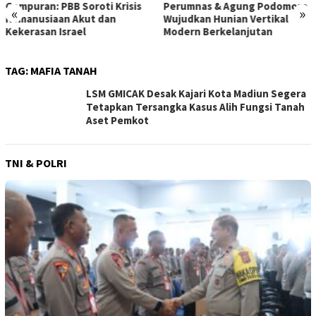
Perumnas & Agung Podomoro
ke Gerbang Beasiswa: Kisah
«
»
Wujudkan Hunian Vertikal
Inspiratif Anna di Sekolah
Modern Berkelanjutan
Rakyat
TAG:
MAFIA TANAH
LSM GMICAK Desak Kajari Kota Madiun Segera
Tetapkan Tersangka Kasus Alih Fungsi Tanah
Aset Pemkot
TNI & POLRI