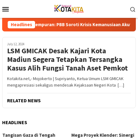
Skip
Mobile
to
Menu
content
ngah Gempuran: PBB Soroti Krisis Kemanusiaan Akut dan Kekerasa
Headlines
July 12, 2024
LSM GMICAK Desak Kajari Kota
Madiun Segera Tetapkan Tersangka
Kasus Alih Fungsi Tanah Aset Pemkot
Kotakita.net,- Mojokerto | Supriyanto, Ketua Umum LSM GMICAK
mengapresiasi sekaligus mendesak Kejaksaan Negeri Kota […]
RELATED NEWS
HEADLINES
Mega Proyek Klender: Sinergi
Dari Ambang Putus Sekolah