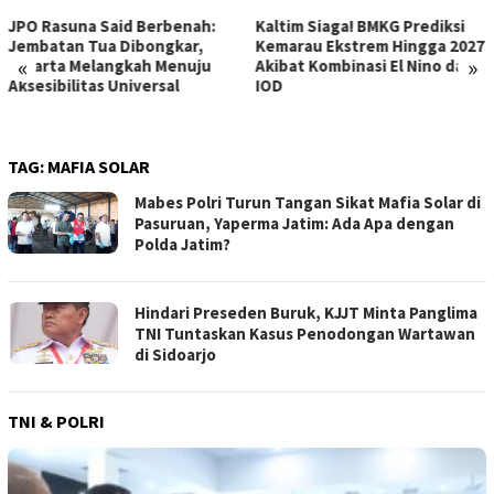
Kaltim Siaga! BMKG Prediksi
Gelora Merah Putih di
Kemarau Ekstrem Hingga 2027
Jantung Kepulauan Seribu:
«
»
Akibat Kombinasi El Nino dan
Pulau Panggang dan Pramuka
IOD
Siap Rayakan HUT RI ke-81
dengan Semarak
TAG:
MAFIA SOLAR
Mabes Polri Turun Tangan Sikat Mafia Solar di
Pasuruan, Yaperma Jatim: Ada Apa dengan
Polda Jatim?
Hindari Preseden Buruk, KJJT Minta Panglima
TNI Tuntaskan Kasus Penodongan Wartawan
di Sidoarjo
TNI & POLRI