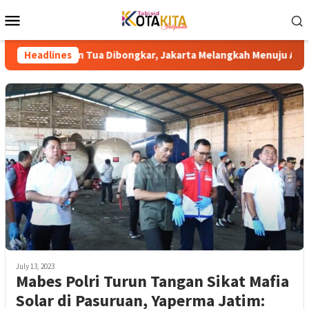
Skip
Mobile
to
Menu
content
tan Tua Dibongkar, Jakarta Melangkah Menuju Aksesibilitas Univ
Headlines
July 13, 2023
Mabes Polri Turun Tangan Sikat Mafia
Solar di Pasuruan, Yaperma Jatim: