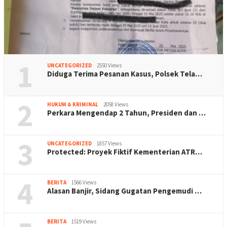
1
UNCATEGORIZED
2550 Views
Diduga Terima Pesanan Kasus, Polsek Tela…
2
HUKUM & KRIMINAL
2058 Views
Perkara Mengendap 2 Tahun, Presiden dan …
3
UNCATEGORIZED
1857 Views
Protected: Proyek Fiktif Kementerian ATR…
4
BERITA
1566 Views
Alasan Banjir, Sidang Gugatan Pengemudi …
BERITA
1519 Views