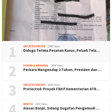
1
UNCATEGORIZED
2540 Views
Diduga Terima Pesanan Kasus, Polsek Tela…
2
HUKUM & KRIMINAL
2054 Views
Perkara Mengendap 2 Tahun, Presiden dan …
3
UNCATEGORIZED
1846 Views
Protected: Proyek Fiktif Kementerian ATR…
4
BERITA
1561 Views
Alasan Banjir, Sidang Gugatan Pengemudi …