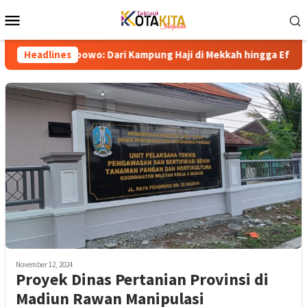
Skip
Mobile
to
Menu
content
Prabowo: Dari Kampung Haji di Mekkah hingga Efisiensi BUMN Tr
Headlines
November 12, 2024
Proyek Dinas Pertanian Provinsi di
Madiun Rawan Manipulasi