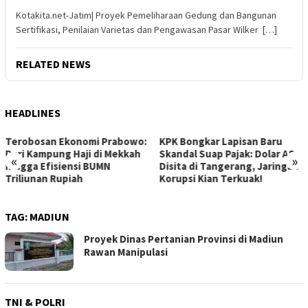
Kotakita.net-Jatim| Proyek Pemeliharaan Gedung dan Bangunan
Sertifikasi, Penilaian Varietas dan Pengawasan Pasar Wilker […]
RELATED NEWS
HEADLINES
KPK Bongkar Lapisan Baru
Gelombang Baru Hoki Bawah
Skandal Suap Pajak: Dolar AS
Air: Indonesia Jadi Tuan
«
»
Disita di Tangerang, Jaringan
Rumah Kejuaraan Asia CMAS
Korupsi Kian Terkuak!
2026!
TAG:
MADIUN
Proyek Dinas Pertanian Provinsi di Madiun
Rawan Manipulasi
TNI & POLRI