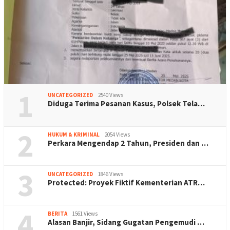
1
UNCATEGORIZED
2540 Views
Diduga Terima Pesanan Kasus, Polsek Tela…
2
HUKUM & KRIMINAL
2054 Views
Perkara Mengendap 2 Tahun, Presiden dan …
3
UNCATEGORIZED
1846 Views
Protected: Proyek Fiktif Kementerian ATR…
4
BERITA
1561 Views
Alasan Banjir, Sidang Gugatan Pengemudi …