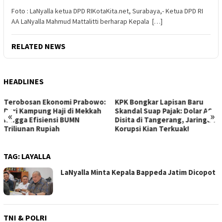
Foto : LaNyalla ketua DPD RIKotaKita.net, Surabaya,- Ketua DPD RI
AA LaNyalla Mahmud Mattalitti berharap Kepala […]
RELATED NEWS
HEADLINES
KPK Bongkar Lapisan Baru
Gelombang Baru Hoki Bawah
Skandal Suap Pajak: Dolar AS
Air: Indonesia Jadi Tuan
«
»
Disita di Tangerang, Jaringan
Rumah Kejuaraan Asia CMAS
Korupsi Kian Terkuak!
2026!
TAG:
LAYALLA
LaNyalla Minta Kepala Bappeda Jatim Dicopot
TNI & POLRI