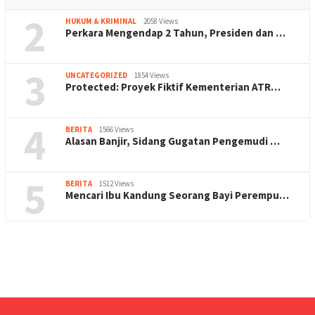
2
HUKUM & KRIMINAL
2058 Views
Perkara Mengendap 2 Tahun, Presiden dan …
3
UNCATEGORIZED
1854 Views
Protected: Proyek Fiktif Kementerian ATR…
4
BERITA
1566 Views
Alasan Banjir, Sidang Gugatan Pengemudi …
5
BERITA
1512 Views
Mencari Ibu Kandung Seorang Bayi Perempu…