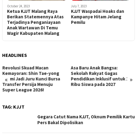
October 24, 2023
July 7, 2023
Ketua KJJT Malang Raya
KJJT Waspadai Hoaks dan
Berikan Statemennya Atas
Kampanye Hitam Jelang
Terjadinya Penganiayaan
Pemilu
Anak Wartawan Di Temu
Wagir Kabupaten Malang
HEADLINES
Asa Baru Anak Bangsa:
Skandal Kelam Mamuju: Gadis
Sekolah Rakyat Gagas
Belia Jadi Korban Kekerasan
«
»
Pendidikan Inklusif untuk 150
Seksual Berjamaah, Libatkan
Ribu Siswa pada 2027
Paman dan Pelaku di Bawah
Umur
TAG:
KJJT
Gegara Catut Nama KJJT, Oknum Pemilik Kartu
Pers Bakal Dipolisikan