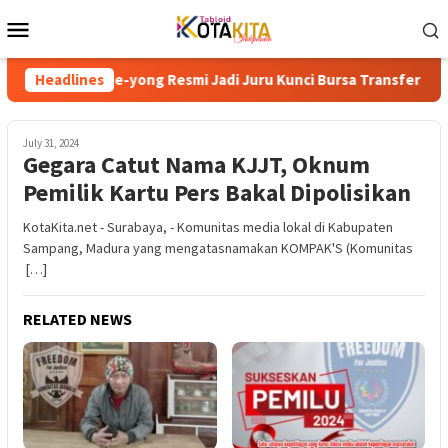
Skip
Mobile
to
Menu
content
 Tae-yong Resmi Jadi Juru Kunci Bursa Transfer Persija Menuju 
Headlines
July 31, 2024
Gegara Catut Nama KJJT, Oknum
Pemilik Kartu Pers Bakal Dipolisikan
KotaKita.net - Surabaya, - Komunitas media lokal di Kabupaten
Sampang, Madura yang mengatasnamakan KOMPAK'S (Komunitas
[…]
RELATED NEWS