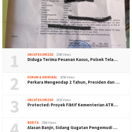
1
UNCATEGORIZED
2548 Views
Diduga Terima Pesanan Kasus, Polsek Tela…
2
HUKUM & KRIMINAL
2058 Views
Perkara Mengendap 2 Tahun, Presiden dan …
3
UNCATEGORIZED
1854 Views
Protected: Proyek Fiktif Kementerian ATR…
4
BERITA
1566 Views
Alasan Banjir, Sidang Gugatan Pengemudi …