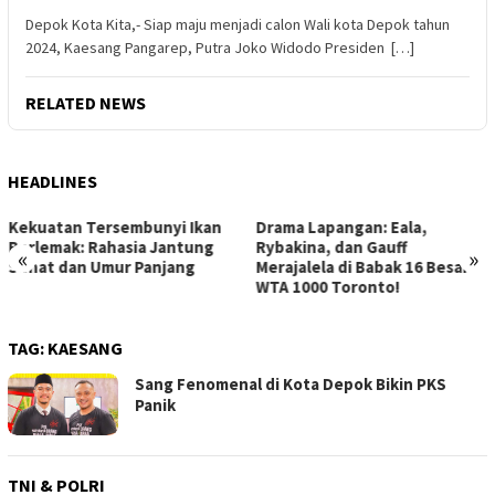
Depok Kota Kita,- Siap maju menjadi calon Wali kota Depok tahun
2024, Kaesang Pangarep, Putra Joko Widodo Presiden […]
RELATED NEWS
HEADLINES
Drama Lapangan: Eala,
Strategi Jitu Memenangkan
Rybakina, dan Gauff
Lelang Mobil Bekas: Hindari
«
»
Merajalela di Babak 16 Besar
Kerugian, Raih Keuntungan
WTA 1000 Toronto!
Maksimal!
TAG:
KAESANG
Sang Fenomenal di Kota Depok Bikin PKS
Panik
TNI & POLRI