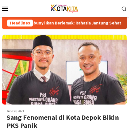
Skip
Mobile
to
Menu
content
ersembunyi Ikan Berlemak: Rahasia Jantung Sehat dan Umur Pan
Headlines
June 29, 2023
Sang Fenomenal di Kota Depok Bikin
PKS Panik