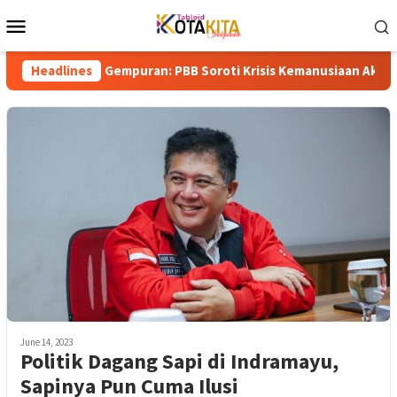
Skip
Mobile
to
Menu
content
 Tengah Gempuran: PBB Soroti Krisis Kemanusiaan Akut dan Keker
Headlines
June 14, 2023
Politik Dagang Sapi di Indramayu,
Sapinya Pun Cuma Ilusi