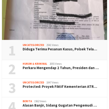
1
UNCATEGORIZED
2541 Views
Diduga Terima Pesanan Kasus, Polsek Tela…
2
HUKUM & KRIMINAL
2055 Views
Perkara Mengendap 2 Tahun, Presiden dan …
3
UNCATEGORIZED
1847 Views
Protected: Proyek Fiktif Kementerian ATR…
4
BERITA
1562 Views
Alasan Banjir, Sidang Gugatan Pengemudi …