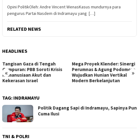
Opini PolitikOleh: Andre Vincent WenasKasus mundurnya para
pengurus Partai Nasdem di Indramayu yang […]
RELATED NEWS
HEADLINES
Mega Proyek Klender: Sinergi
Dari Ambang Putus Sekolah
Perumnas & Agung Podomoro
ke Gerbang Beasiswa: Kisah
«
»
Wujudkan Hunian Vertikal
Inspiratif Anna di Sekolah
Modern Berkelanjutan
Rakyat
TAG:
INDRAMAYU
Politik Dagang Sapi di Indramayu, Sapinya Pun
Cuma Ilusi
TNI & POLRI