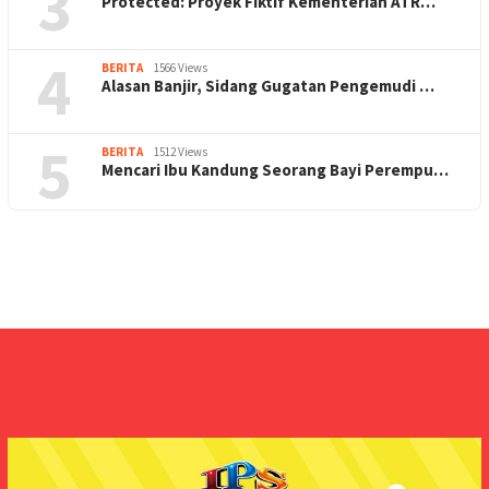
3
Protected: Proyek Fiktif Kementerian ATR…
4
BERITA
1566 Views
Alasan Banjir, Sidang Gugatan Pengemudi …
5
BERITA
1512 Views
Mencari Ibu Kandung Seorang Bayi Perempu…