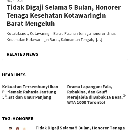
May 31, 2025
Tidak Digaji Selama 5 Bulan, Honorer
Tenaga Kesehatan Kotawaringin
Barat Mengeluh
Kotakita.net, Kotawaringin Barat| Puluhan tenaga honorer dinas
Kesehatan Kotawaringin Barat, Kalimantan Tengah, […]
RELATED NEWS
HEADLINES
Drama Lapangan: Eala,
Strategi Jitu Memenangkan
Rybakina, dan Gauff
Lelang Mobil Bekas: Hindari
«
»
Merajalela di Babak 16 Besar
Kerugian, Raih Keuntungan
WTA 1000 Toronto!
Maksimal!
TAG:
HONORER
Tidak Digaji Selama 5 Bulan, Honorer Tenaga