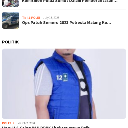
Komitmen Polda Sumut Dalam Pemberantasan…
TNI & POLRI
July 13, 2023
Ops Patuh Semeru 2023 Polresta Malang Ko…
POLITIK
POLITIK
March 2, 2024
Hery H.S Caleg PAN DPRK Lhokseumawe Raih…