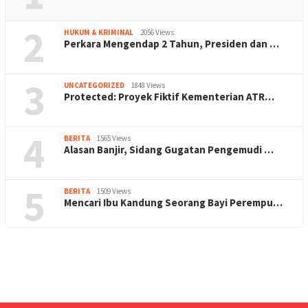
2
HUKUM & KRIMINAL
2056 Views
Perkara Mengendap 2 Tahun, Presiden dan …
3
UNCATEGORIZED
1848 Views
Protected: Proyek Fiktif Kementerian ATR…
4
BERITA
1565 Views
Alasan Banjir, Sidang Gugatan Pengemudi …
5
BERITA
1509 Views
Mencari Ibu Kandung Seorang Bayi Perempu…