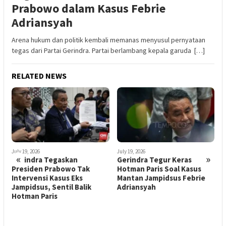
Prabowo dalam Kasus Febrie
Adriansyah
Arena hukum dan politik kembali memanas menyusul pernyataan
tegas dari Partai Gerindra. Partai berlambang kepala garuda […]
RELATED NEWS
July 19, 2026
«
»
Gerindra Tegur Keras
Hotman Paris Soal Kasus
Mantan Jampidsus Febrie
Adriansyah
March 16, 2019
J
Prabowo Resmikan Kantor
G
DPD Gerindra di Banten
P
I