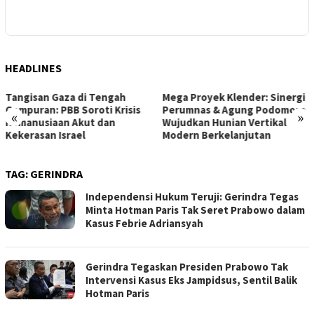
J
H
HEADLINES
Mega Proyek Klender: Sinergi
Dari Ambang Putus Sekolah
Perumnas & Agung Podomoro
ke Gerbang Beasiswa: Kisah
«
»
Wujudkan Hunian Vertikal
Inspiratif Anna di Sekolah
Modern Berkelanjutan
Rakyat
TAG:
GERINDRA
Independensi Hukum Teruji: Gerindra Tegas
Minta Hotman Paris Tak Seret Prabowo dalam
Kasus Febrie Adriansyah
Gerindra Tegaskan Presiden Prabowo Tak
Intervensi Kasus Eks Jampidsus, Sentil Balik
Hotman Paris