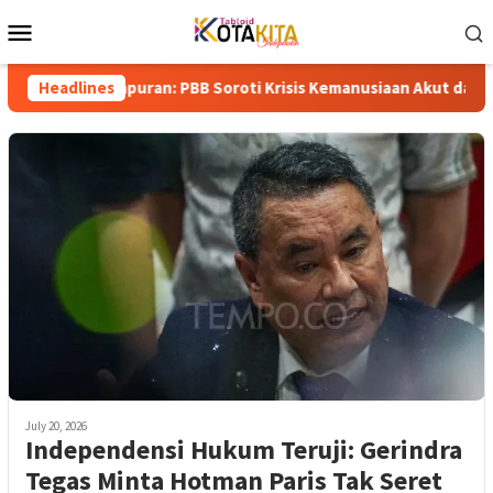
Skip
Mobile
to
Menu
content
empuran: PBB Soroti Krisis Kemanusiaan Akut dan Kekerasan Isra
Headlines
July 20, 2026
Independensi Hukum Teruji: Gerindra
Tegas Minta Hotman Paris Tak Seret