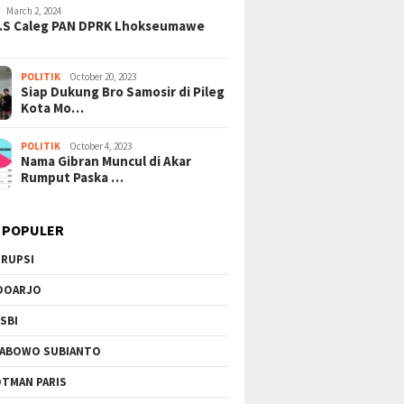
 Pilar Utama Penguat
Berlemak: Rahasia Jantung
Rybakin
March 2, 2024
er dan Persatuan
Sehat dan Umur Panjang
Merajale
H.S Caleg PAN DPRK Lhokseumawe
a
WTA 100
POLITIK
October 20, 2023
Siap Dukung Bro Samosir di Pileg
Kota Mo…
POLITIK
October 4, 2023
Nama Gibran Muncul di Akar
Rumput Paska …
 POPULER
RUPSI
DOARJO
SBI
ABOWO SUBIANTO
TMAN PARIS