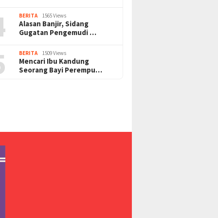
4
BERITA
1565 Views
Alasan Banjir, Sidang
Gugatan Pengemudi …
5
BERITA
1509 Views
Mencari Ibu Kandung
Seorang Bayi Perempu…