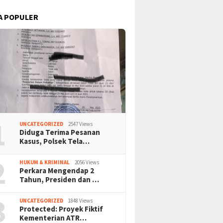
A POPULER
1
UNCATEGORIZED
2547 Views
Diduga Terima Pesanan
Kasus, Polsek Tela…
2
HUKUM & KRIMINAL
2056 Views
Perkara Mengendap 2
Tahun, Presiden dan …
3
UNCATEGORIZED
1848 Views
Protected: Proyek Fiktif
Kementerian ATR…