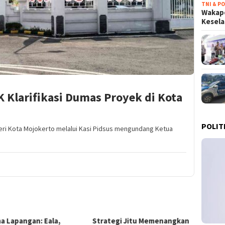
TNI & PO
Wakapo
Kesel
 Klarifikasi Dumas Proyek di Kota
POLIT
eri Kota Mojokerto melalui Kasi Pidsus mengundang Ketua
tegi Jitu Memenangkan
Mendorong Pilar Ekonomi:
Guber