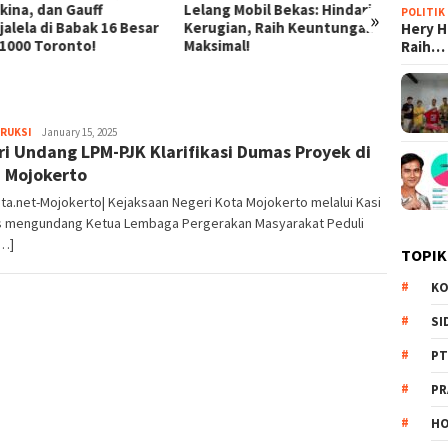
ng Mobil Bekas: Hindari
Strategi Inovatif Pertamina
Silat,
POLITIK
»
gian, Raih Keuntungan
dalam Pemberdayaan UMKM
Karakt
Hery 
imal!
Bangs
Raih…
RUKSI
Redaksi
January 15, 2025
ri Undang LPM-PJK Klarifikasi Dumas Proyek di
 Mojokerto
ta.net-Mojokerto| Kejaksaan Negeri Kota Mojokerto melalui Kasi
s mengundang Ketua Lembaga Pergerakan Masyarakat Peduli
[…]
TOPIK
KO
SI
PT
PR
HO