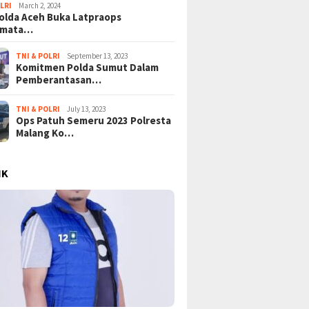
LRI
March 2, 2024
lda Aceh Buka Latpraops
amata…
TNI & POLRI
September 13, 2023
Komitmen Polda Sumut Dalam
Pemberantasan…
TNI & POLRI
July 13, 2023
Ops Patuh Semeru 2023 Polresta
Malang Ko…
IK
nur Jateng: Pencak
Kekuatan Tersembunyi Ikan
Drama L