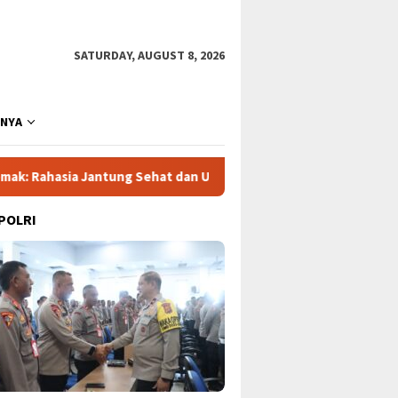
SATURDAY, AUGUST 8, 2026
NNYA
 Jantung Sehat dan Umur Panjang
Drama Lapangan: Eala, 
 POLRI