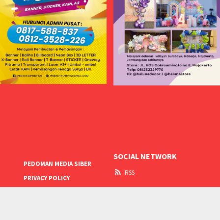
SOCIAL NETWORK
PEDOMAN MEDIA SIBER
RSS
PRIVACY POLICY
Media KotaKita.Net @2023