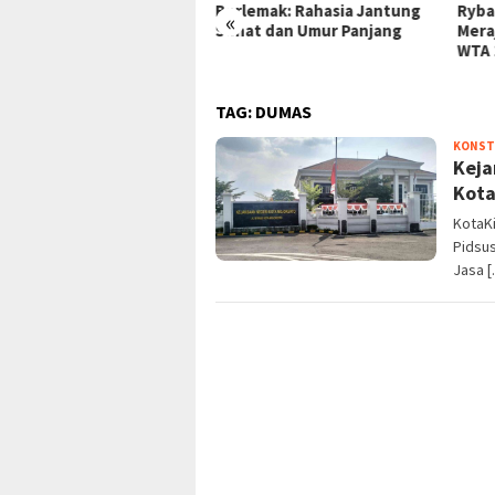
lemak: Rahasia Jantung
Rybakina, dan Gauff
Lela
«
at dan Umur Panjang
Merajalela di Babak 16 Besar
Keru
WTA 1000 Toronto!
Maks
TAG:
DUMAS
KONST
Keja
Kota
KotaKi
Pidsu
Jasa 