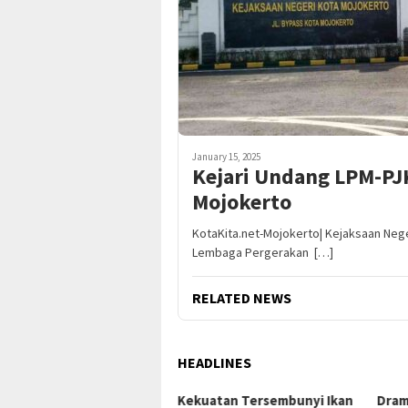
January 15, 2025
Kejari Undang LPM-PJK
Mojokerto
KotaKita.net-Mojokerto| Kejaksaan Neg
Lembaga Pergerakan […]
RELATED NEWS
HEADLINES
uatan Tersembunyi Ikan
Drama Lapangan: Eala,
Stra