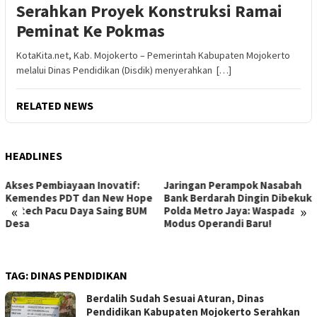
Serahkan Proyek Konstruksi Ramai
Peminat Ke Pokmas
KotaKita.net, Kab. Mojokerto – Pemerintah Kabupaten Mojokerto
melalui Dinas Pendidikan (Disdik) menyerahkan […]
RELATED NEWS
HEADLINES
Jaringan Perampok Nasabah
JPO Rasuna Said Berbenah:
Bank Berdarah Dingin Dibekuk
Jembatan Tua Dibongkar,
«
»
Polda Metro Jaya: Waspada
Jakarta Melangkah Menuju
Modus Operandi Baru!
Aksesibilitas Universal
TAG:
DINAS PENDIDIKAN
Berdalih Sudah Sesuai Aturan, Dinas
Pendidikan Kabupaten Mojokerto Serahkan