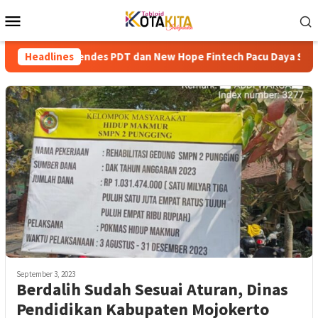
Skip
Mobile
to
Menu
content
 Kemendes PDT dan New Hope Fintech Pacu Daya Saing BUM Desa
Headlines
September 3, 2023
Berdalih Sudah Sesuai Aturan, Dinas
Pendidikan Kabupaten Mojokerto