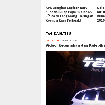
 Bongkar Lapisan Baru
Gelombang Baru Hoki Bawah
Revo
ndal Suap Pajak: Dolar AS
Air: Indonesia Jadi Tuan
Meng
«
ita di Tangerang, Jaringan
Rumah Kejuaraan Asia CMAS
Prog
upsi Kian Terkuak!
2026!
di S
TAG:
DAIHATSU
OTOMOTIF
MRADMIN
March 16, 2019
Video: Kelemahan dan Kelebiha