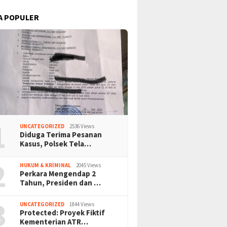
A POPULER
1
UNCATEGORIZED
2536 Views
Diduga Terima Pesanan
Kasus, Polsek Tela…
2
HUKUM & KRIMINAL
2045 Views
Perkara Mengendap 2
Tahun, Presiden dan …
3
UNCATEGORIZED
1844 Views
Protected: Proyek Fiktif
Kementerian ATR…