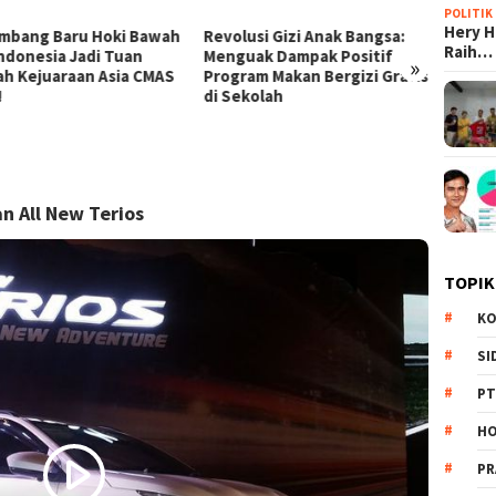
POLITIK
Hery 
lusi Gizi Anak Bangsa:
Pertarungan Udara Lawan
Potret
Raih…
uak Dampak Positif
Amukan Api: BNPB Kerahkan
Negeri
»
ram Makan Bergizi Gratis
Helikopter dan Drone
Runtuh
ekolah
Jinakkan Kobaran Bromo
Nyawa
n All New Terios
TOPIK
KO
SI
PT
HO
PR