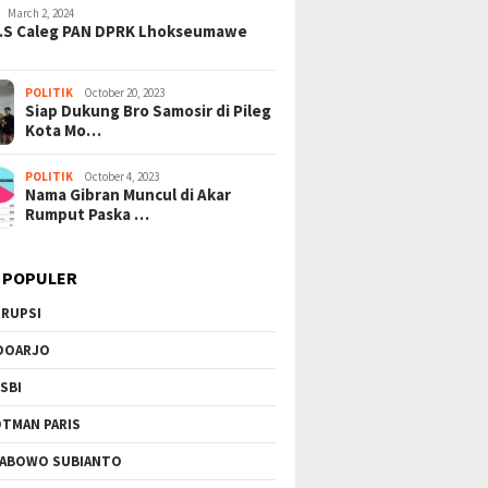
March 2, 2024
H.S Caleg PAN DPRK Lhokseumawe
 Miris Pendidikan: SD
KPK Bongkar Lapisan Baru
Gelomba
 di Labura Menanti
Skandal Suap Pajak: Dolar AS
Air: Ind
, Siswa Bertaruh
Disita di Tangerang, Jaringan
Rumah K
 di Bangunan Reyot
Korupsi Kian Terkuak!
2026!
POLITIK
October 20, 2023
Siap Dukung Bro Samosir di Pileg
Kota Mo…
POLITIK
October 4, 2023
Nama Gibran Muncul di Akar
Rumput Paska …
 POPULER
RUPSI
DOARJO
SBI
TMAN PARIS
ABOWO SUBIANTO