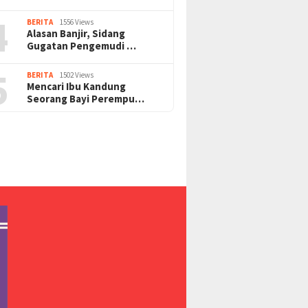
4
BERITA
1556 Views
Alasan Banjir, Sidang
Gugatan Pengemudi …
5
BERITA
1502 Views
Mencari Ibu Kandung
Seorang Bayi Perempu…