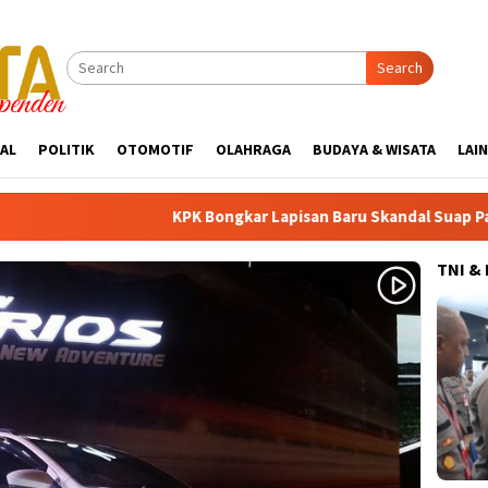
Search
AL
POLITIK
OTOMOTIF
OLAHRAGA
BUDAYA & WISATA
LAI
KPK Bongkar Lapisan Baru Skandal Suap Pajak: Dolar AS Dis
TNI &