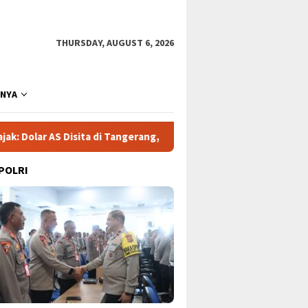
THURSDAY, AUGUST 6, 2026
NNYA
ita di Tangerang, Jaringan Korupsi Kian Terkuak!
Gelomba
 POLRI